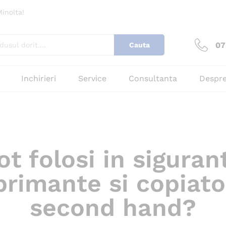
inolta!
07
Cauta
Inchirieri
Service
Consultanta
Despre
ot folosi in siguran
primante si copiato
second hand?