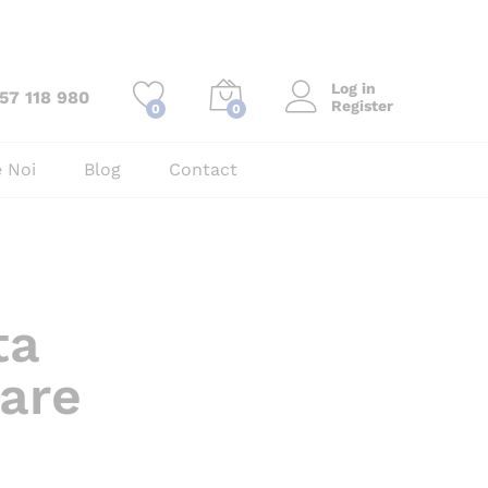
Log in
57 118 980
Register
0
0
 Noi
Blog
Contact
ta
are