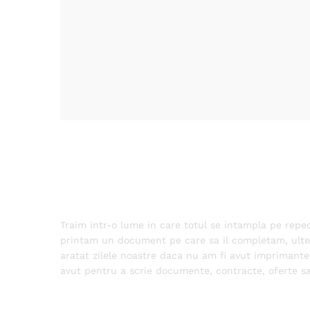
Traim intr-o lume in care totul se intampla pe reped
printam un document pe care sa il completam, ulteri
aratat zilele noastre daca nu am fi avut imprimante 
avut pentru a scrie documente, contracte, oferte sa