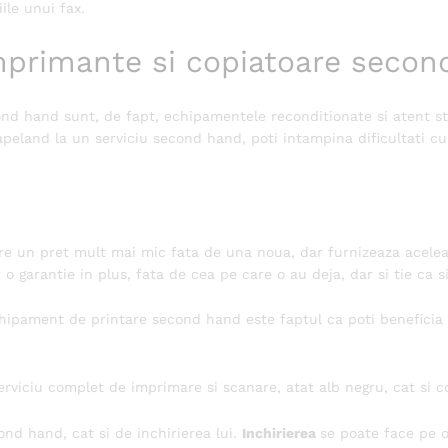
ile unui fax.
 imprimante si copiatoare seco
 hand sunt, de fapt, echipamentele reconditionate si atent stud
ca, apeland la un serviciu second hand, poti intampina dificultati
 un pret mult mai mic fata de una noua, dar furnizeaza aceleasi 
o garantie in plus, fata de cea pe care o au deja, dar si tie ca 
hipament de printare second hand este faptul ca poti beneficia 
serviciu complet de imprimare si scanare, atat alb negru, cat si co
nd hand, cat si de inchirierea lui.
Inchirierea
se poate face pe 