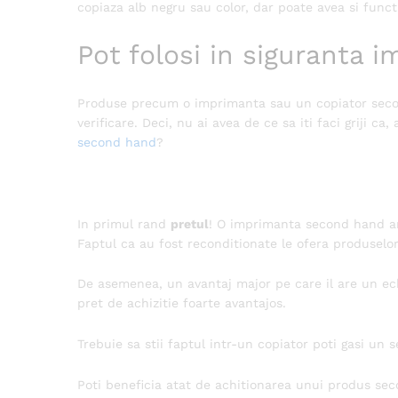
copiaza alb negru sau color, dar poate avea si functi
Pot folosi in siguranta
Produse precum o imprimanta sau un copiator second
verificare. Deci, nu ai avea de ce sa iti faci griji 
second hand
?
In primul rand
pretul
! O imprimanta second hand are
Faptul ca au fost reconditionate le ofera produselor 
De asemenea, un avantaj major pe care il are un ec
pret de achizitie foarte avantajos.
Trebuie sa stii faptul intr-un copiator poti gasi un 
Poti beneficia atat de achitionarea unui produs seco