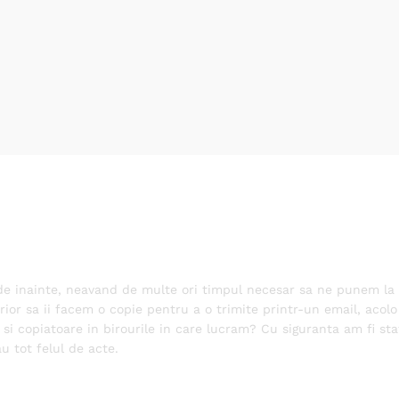
e inainte, neavand de multe ori timpul necesar sa ne punem la pu
or sa ii facem o copie pentru a o trimite printr-un email, acolo 
si copiatoare in birourile in care lucram? Cu siguranta am fi st
u tot felul de acte.