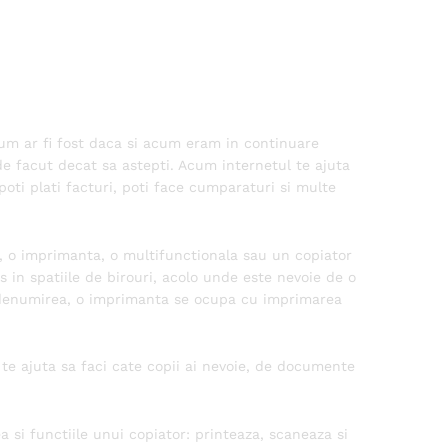
 Cum ar fi fost daca si acum eram in continuare
e facut decat sa astepti. Acum internetul te ajuta
poti plati facturi, poti face cumparaturi si multe
e, o imprimanta, o multifunctionala sau un copiator
 in spatiile de birouri, acolo unde este nevoie de o
i denumirea, o imprimanta se ocupa cu imprimarea
te ajuta sa faci cate copii ai nevoie, de documente
si functiile unui copiator: printeaza, scaneaza si