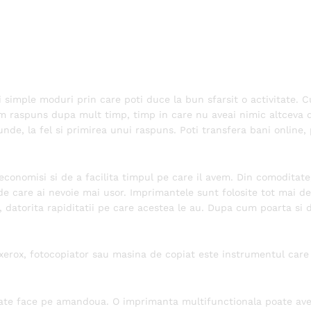
i simple moduri prin care poti duce la bun sfarsit o activitate.
m raspuns dupa mult timp, timp in care nu aveai nimic altceva d
nde, la fel si primirea unui raspuns. Poti transfera bani online, 
 economisi si de a facilita timpul pe care il avem. Din comoditat
de care ai nevoie mai usor. Imprimantele sunt folosite tot mai des
 datorita rapiditatii pe care acestea le au. Dupa cum poarta s
erox, fotocopiator sau masina de copiat este instrumentul care 
ate face pe amandoua. O imprimanta multifunctionala poate avea 