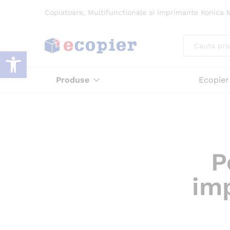
Copiatoare, Multifunctionale si imprimante Konica M
All
Deschide bara de unelte
Produse
Ecopier
P
im