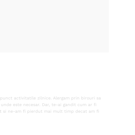
nct activitatile zilnice. Alergam prin birouri sa
unde este necesar. Dar, te-ai gandit cum ar fi
at si ne-am fi pierdut mai mult timp decat am fi