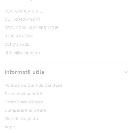
RENTCOPIER S.R.L.
CUI: RO40078041
REG. COM: J40/15651/2018
0736 492 924
021 313 3723
office@ecopier.ro
Informatii utile
Politica de Confidentialitate
Termeni si conditii
Descarcare Drivere
Cumparare si livrare
Metode de plata
Anpc