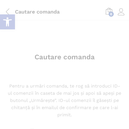
Cautare comanda
Deschide bara de unelte
0
Log i
Cautare comanda
Pentru a urmări comanda, te rog să introduci ID-
ul comenzii în caseta de mai jos și apoi să apeși pe
butonul „Urmărește”. ID-ul comenzii îl găsești pe
chitanță și în emailul de confirmare pe care l-ai
primit.