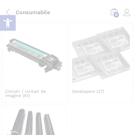
Consumabile
Deschide bara de unelte
0
Log i
Cilindri / Unitati de
Developere
(27)
imagine
(61)