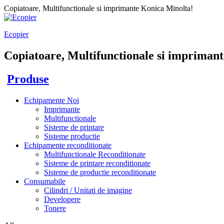
Copiatoare, Multifunctionale si imprimante Konica Minolta!
Ecopier
Copiatoare, Multifunctionale si imprimant
Produse
Echipamente Noi
Imprimante
Multifunctionale
Sisteme de printare
Sisteme productie
Echipamente reconditionate
Multifunctionale Reconditionate
Sisteme de printare reconditionate
Sisteme de productie reconditionate
Consumabile
Cilindri / Unitati de imagine
Developere
Tonere