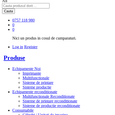
All
Cauta
0757 118 980
0
0
Nici un produs in cosul de cumparaturi.
Log in
Register
Produse
Echipamente Noi
Imprimante
Multifunctionale
Sisteme de printare
Sisteme productie
Echipamente reconditionate
Multifunctionale Reconditionate
Sisteme de printare reconditionate
Sisteme de productie reconditionate
Consumabile
Cilindri / Unitati de imagine