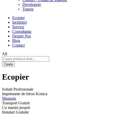
Developere
Tonere
Ecopier
Inchirieri
Service
Consultanta
Despre Noi
Blog
Contact
All
Cauta
Ecopier
Solutii Profesionale
Imprimante de birou Konica
Magazin
Transport Gratuit
Cu masini proprii
Instalari Gratuite