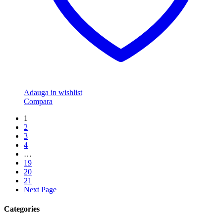
Adauga in wishlist
Compara
1
2
3
4
…
19
20
21
Next Page
Categories