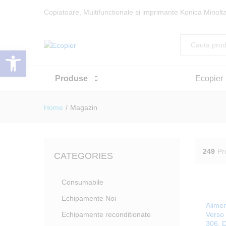
Copiatoare, Multifunctionale si imprimante Konica Minolta
All
Deschide bara de unelte
Produse
Ecopier
Home
/
Magazin
249
Pr
CATEGORIES
Consumabile
Echipamente Noi
Alimen
Echipamente reconditionate
Verso
306, 