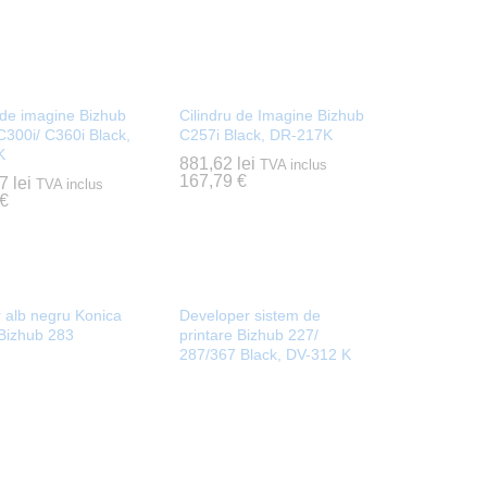
 de imagine Bizhub
Cilindru de Imagine Bizhub
C300i/ C360i Black,
C257i Black, DR-217K
K
881,62
881,62
lei
lei
TVA inclus
167,79
167,79
€
€
97
97
lei
lei
TVA inclus
€
€
 alb negru Konica
Developer sistem de
 Bizhub 283
printare Bizhub 227/
287/367 Black, DV-312 K