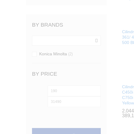
BY BRANDS
Cilind
361/ 4
500 B
Konica Minolta
(2)
BY PRICE
Cilind
Preț
Preț
C450i 
C750i
minim
maxim
Yello
2.04
2.04
389,
389,