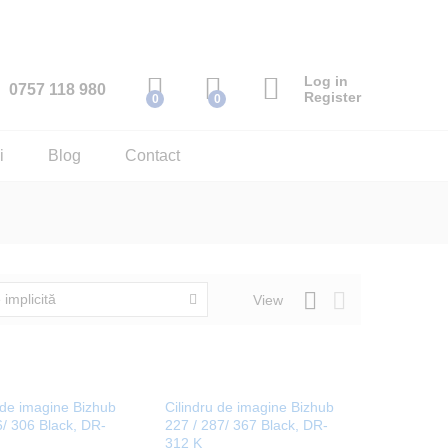
Log in
0757 118 980
Register
0
0
i
Blog
Contact
 implicită
View
 de imagine Bizhub
Cilindru de imagine Bizhub
/ 306 Black, DR-
227 / 287/ 367 Black, DR-
312 K