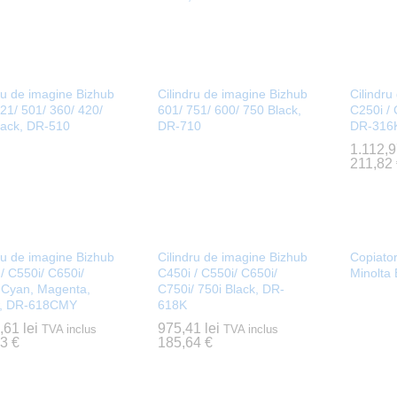
ru de imagine Bizhub
Cilindru de imagine Bizhub
Cilindru
21/ 501/ 360/ 420/
601/ 751/ 600/ 750 Black,
C250i / 
lack, DR-510
DR-710
DR-316
1.112,
1.112,
211,82
211,82
ru de imagine Bizhub
Cilindru de imagine Bizhub
Copiator
/ C550i/ C650i/
C450i / C550i/ C650i/
Minolta
 Cyan, Magenta,
C750i/ 750i Black, DR-
w, DR-618CMY
618K
4,61
4,61
lei
lei
975,41
975,41
lei
lei
TVA inclus
TVA inclus
13
13
€
€
185,64
185,64
€
€