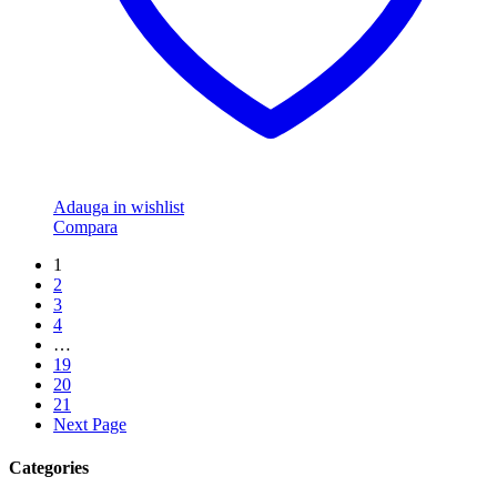
Adauga in wishlist
Compara
1
2
3
4
…
19
20
21
Next Page
Categories