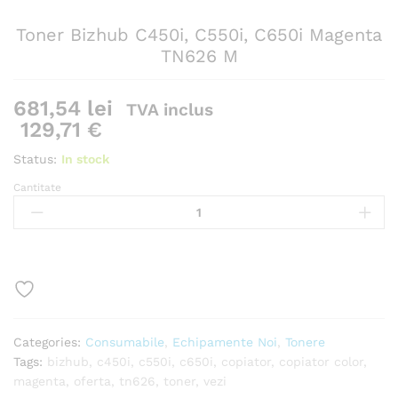
Toner Bizhub C450i, C550i, C650i Magenta
TN626 M
681,54
lei
TVA inclus
129,71
€
Status:
In stock
Cantitate
Toner
Bizhub
C450i,
C550i,
C650i
Magenta
TN626
M
Categories:
Consumabile
,
Echipamente Noi
,
Tonere
Cantitate
Tags:
bizhub
,
c450i
,
c550i
,
c650i
,
copiator
,
copiator color
,
magenta
,
oferta
,
tn626
,
toner
,
vezi