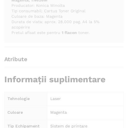
Magenta, TN626M
Producator: Konica Minolta
Tip consumabil: Cartus Toner Original
Culoare de baza: Magenta
Durata de viata: aprox. 28.000 pag. A4 la 5%
acoperire
Pretul afisat este pentru
1 flacon
toner.
Atribute
Informații suplimentare
Tehnologie
Laser
Culoare
Magenta
Tip Echipament
Sistem de printare