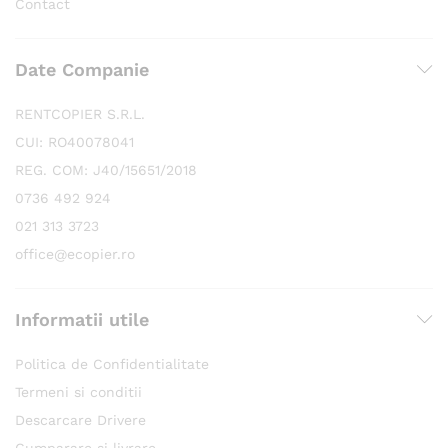
Contact
Date Companie
RENTCOPIER S.R.L.
CUI: RO40078041
REG. COM: J40/15651/2018
0736 492 924
021 313 3723
office@ecopier.ro
Informatii utile
Politica de Confidentialitate
Termeni si conditii
Descarcare Drivere
Cumparare si livrare