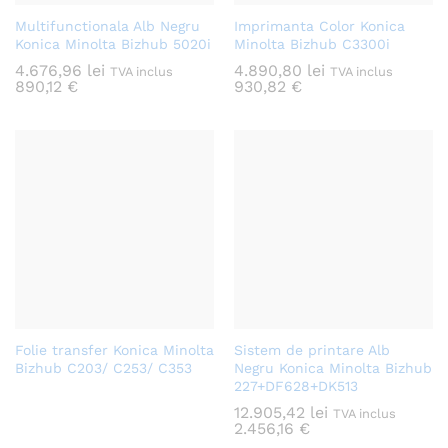
Multifunctionala Alb Negru
Imprimanta Color Konica
Konica Minolta Bizhub 5020i
Minolta Bizhub C3300i
4.676,96
lei
4.890,80
lei
TVA inclus
TVA inclus
890,12
€
930,82
€
Folie transfer Konica Minolta
Sistem de printare Alb
Bizhub C203/ C253/ C353
Negru Konica Minolta Bizhub
227+DF628+DK513
12.905,42
lei
TVA inclus
2.456,16
€