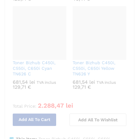
Toner Bizhub C450i,
Toner Bizhub C450i,
C550i, C650i Cyan
C550i, C650i Yellow
TN626 C
TN626 Y
681,54
lei
681,54
lei
TVA inclus
TVA inclus
129,71
€
129,71
€
2.288,47
lei
Total Price:
Add All To Cart
Add All To Wishlist
This item:
Toner Bizhub C450i, C550i, C650i