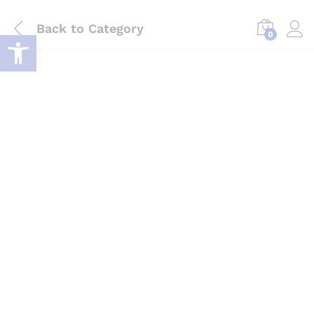
Back to
Category
Deschide bara de unelte
0
Log i