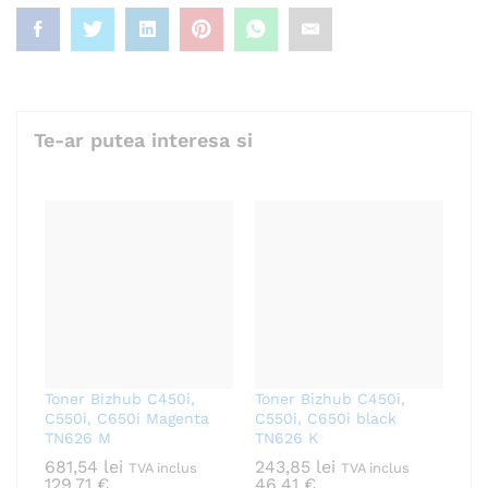
Te-ar putea interesa si
Toner Bizhub C450i,
Toner Bizhub C450i,
C550i, C650i Magenta
C550i, C650i black
TN626 M
TN626 K
681,54
lei
243,85
lei
TVA inclus
TVA inclus
129,71
€
46,41
€