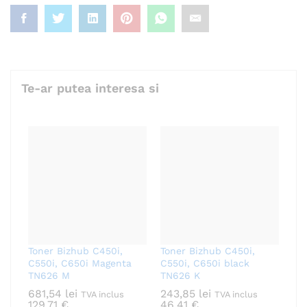
Te-ar putea interesa si
Toner Bizhub C450i,
Toner Bizhub C450i,
C550i, C650i Magenta
C550i, C650i black
TN626 M
TN626 K
681,54
lei
243,85
lei
TVA inclus
TVA inclus
129,71
€
46,41
€