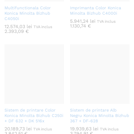
Multifunctionala Color
Imprimanta Color Konica
Konica Minolta Bizhub
Minolta Bizhub C4000i
C4050i
5.941,24
lei
TVA inclus
1.130,74
€
12.574,03
lei
TVA inclus
2.393,09
€
Sistem de printare Color
Sistem de printare Alb
Konica Minolta Bizhub C250i
Negru Konica Minolta Bizhub
+ DF 632 + DK 516x
367 + DF-628
20.189,73
lei
19.939,63
lei
TVA inclus
TVA inclus
3.842,51
€
3.794,91
€