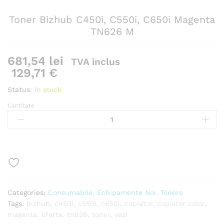
Toner Bizhub C450i, C550i, C650i Magenta
TN626 M
681,54
lei
TVA inclus
129,71
€
Status:
In stock
Cantitate
Toner
Bizhub
C450i,
C550i,
C650i
Magenta
TN626
M
Categories:
Consumabile
,
Echipamente Noi
,
Tonere
Cantitate
Tags:
bizhub
,
c450i
,
c550i
,
c650i
,
copiator
,
copiator color
,
magenta
,
oferta
,
tn626
,
toner
,
vezi