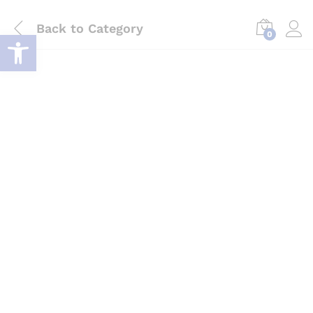
Back to
Category
Deschide bara de unelte
0
Log i