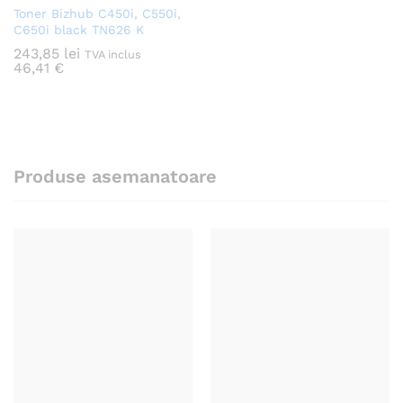
Toner Bizhub C450i, C550i,
C650i black TN626 K
243,85
lei
TVA inclus
46,41
€
Produse asemanatoare