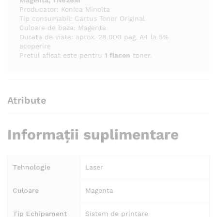
Magenta, TN626M
Producator: Konica Minolta
Tip consumabil: Cartus Toner Original
Culoare de baza: Magenta
Durata de viata: aprox. 28.000 pag. A4 la 5%
acoperire
Pretul afisat este pentru
1 flacon
toner.
Atribute
Informații suplimentare
Tehnologie
Laser
Culoare
Magenta
Tip Echipament
Sistem de printare