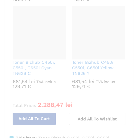
Toner Bizhub C450i,
Toner Bizhub C450i,
C550i, C650i Cyan
C550i, C650i Yellow
TN626 C
TN626 Y
681,54
lei
681,54
lei
TVA inclus
TVA inclus
129,71
€
129,71
€
2.288,47
lei
Total Price:
Add All To Cart
Add All To Wishlist
This item:
Toner Bizhub C450i, C550i, C650i