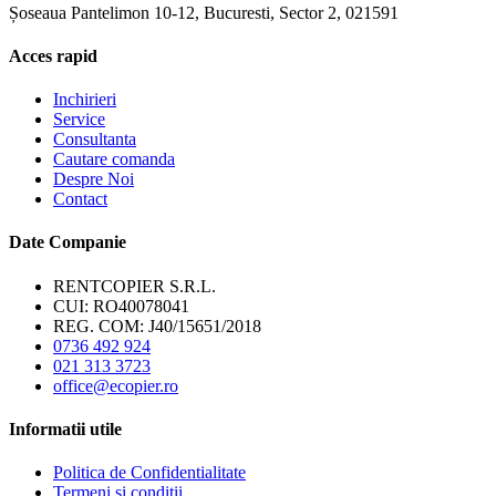
Șoseaua Pantelimon 10-12, Bucuresti, Sector 2, 021591
Acces rapid
Inchirieri
Service
Consultanta
Cautare comanda
Despre Noi
Contact
Date Companie
RENTCOPIER S.R.L.
CUI: RO40078041
REG. COM: J40/15651/2018
0736 492 924
021 313 3723
office@ecopier.ro
Informatii utile
Politica de Confidentialitate
Termeni si conditii