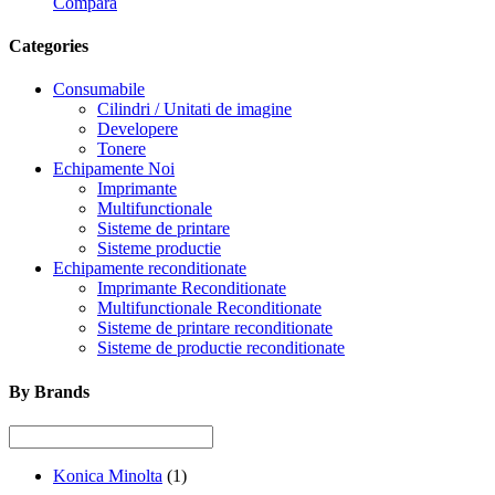
Compara
Categories
Consumabile
Cilindri / Unitati de imagine
Developere
Tonere
Echipamente Noi
Imprimante
Multifunctionale
Sisteme de printare
Sisteme productie
Echipamente reconditionate
Imprimante Reconditionate
Multifunctionale Reconditionate
Sisteme de printare reconditionate
Sisteme de productie reconditionate
By Brands
Konica Minolta
(1)