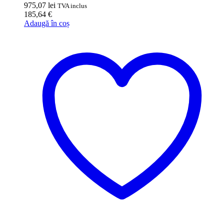
975,07
lei
TVA inclus
185,64
€
Adaugă în coș