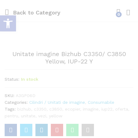
Back to
Category
Deschide bara de unelte
0
Log i
Unitate imagine Bizhub C3350/ C3850
Yellow, IUP-22 Y
Status:
In stock
SKU:
A3GP06D
Categories:
Cilindri / Unitati de imagine
,
Consumabile
Tags:
bizhub
,
c3350
,
c3850
,
ecopier
,
imagine
,
iup22
,
oferta
,
pentru
,
unitate
,
vezi
,
yellow