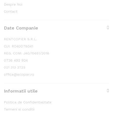
Despre Noi
Contact
Date Companie
RENTCOPIER S.R.L.
CUI: RO40078041
REG. COM: J40/15651/2018
0736 492 924
021 313 3723
office@ecopier.ro
Informatii utile
Politica de Confidentialitate
Termeni si conditii