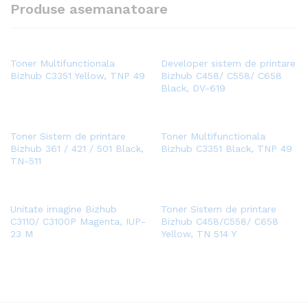
Produse asemanatoare
Toner Multifunctionala
Developer sistem de printare
Bizhub C3351 Yellow, TNP 49
Bizhub C458/ C558/ C658
Black, DV-619
Toner Sistem de printare
Toner Multifunctionala
Bizhub 361 / 421 / 501 Black,
Bizhub C3351 Black, TNP 49
TN-511
Unitate imagine Bizhub
Toner Sistem de printare
C3110/ C3100P Magenta, IUP-
Bizhub C458/C558/ C658
23 M
Yellow, TN 514 Y