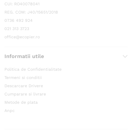
CUI: RO40078041
REG. COM: J40/15651/2018
0736 492 924
021 313 3723
office@ecopier.ro
Informatii utile
Politica de Confidentialitate
Termeni si conditii
Descarcare Drivere
Cumparare si livrare
Metode de plata
Anpc