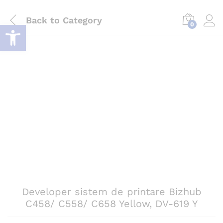
Back to
Category
Deschide bara de unelte
0
Log i
Developer sistem de printare Bizhub
C458/ C558/ C658 Yellow, DV-619 Y