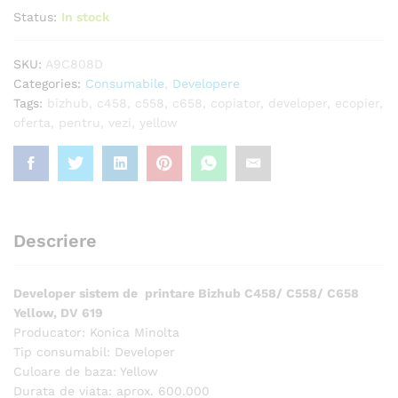
Status:
In stock
SKU:
A9C808D
Categories:
Consumabile
,
Developere
Tags:
bizhub
,
c458
,
c558
,
c658
,
copiator
,
developer
,
ecopier
,
oferta
,
pentru
,
vezi
,
yellow
Descriere
Developer sistem de printare Bizhub C458/ C558/ C658
Yellow, DV 619
Producator: Konica Minolta
Tip consumabil: Developer
Culoare de baza: Yellow
Durata de viata: aprox. 600.000