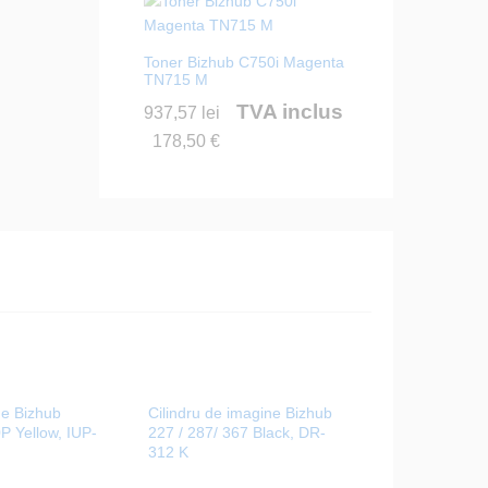
Toner Bizhub C750i Magenta
TN715 M
TVA inclus
937,57
lei
178,50
€
ne Bizhub
Cilindru de imagine Bizhub
 Yellow, IUP-
227 / 287/ 367 Black, DR-
312 K