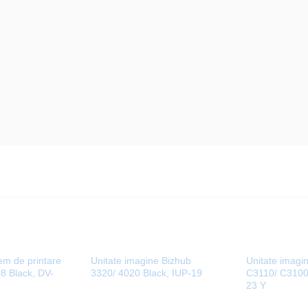
em de printare
Unitate imagine Bizhub
Unitate imagi
8 Black, DV-
3320/ 4020 Black, IUP-19
C3110/ C3100P
23 Y