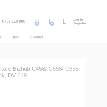
Add to Cart
Log in
0757 118 980
Register
0
0
i
Blog
Contact
intare Bizhub C458/ C558/ C658
ck, DV-619