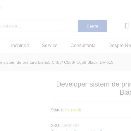
!
Cauta
izhub C458/ C558/ C658 Black, DV-619
cenzii (0)
Inchirieri
Service
Consultanta
Despre No
r sistem de printare Bizhub C458/ C558/ C658 Black, DV-619
Developer sistem de pr
Bla
Status:
In stock
SKU:
A9C803D