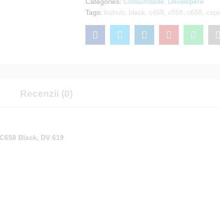
Categories:
Consumabile
,
Developere
Tags:
bizhub
,
black
,
c458
,
c558
,
c658
,
copi
e
Recenzii (0)
 C658 Black, DV 619