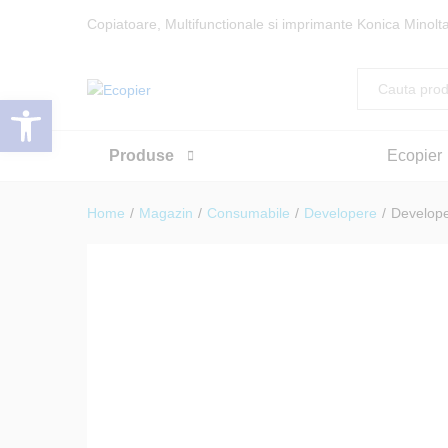
Copiatoare, Multifunctionale si imprimante Konica Minolta
All
Developer sistem de printare B
Deschide bara de unelte
Descriere
Specificatii
Atribute
Re
Produse
Ecopier
Home
/
Magazin
/
Consumabile
/
Developere
/
Develope