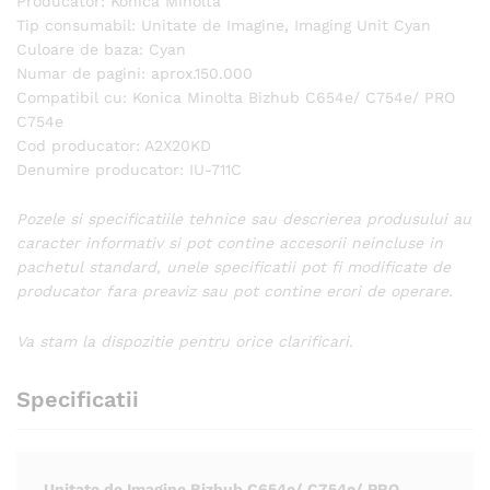
Producator: Konica Minolta
Tip consumabil: Unitate de Imagine, Imaging Unit Cyan
Culoare de baza: Cyan
Numar de pagini: aprox.150.000
Compatibil cu: Konica Minolta Bizhub C654e/ C754e/ PRO
C754e
Cod producator: A2X20KD
Denumire producator: IU-711C
Pozele si specificatiile tehnice sau descrierea produsului au
caracter informativ si pot contine accesorii neincluse in
pachetul standard, unele specificatii pot fi modificate de
producator fara preaviz sau pot contine erori de operare.
Va stam la dispozitie pentru orice clarificari.
Specificatii
Unitate de Imagine Bizhub C654e/ C754e/ PRO