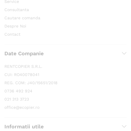
Service
Consultanta
Cautare comanda
Despre Noi
Contact
Date Companie
RENTCOPIER S.R.L.
CUI: RO40078041
REG. COM: J40/15651/2018
0736 492 924
021 313 3723
office@ecopier.ro
Informatii utile