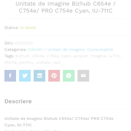
Unitate de Imagine Bizhub C654e /
C754e/ PRO C754e Cyan, IU-711C
Status:
In stock
SKU:
A2X20KD
Categories:
Cilindri / Unitati de imagine
,
Consumabile
Tags:
bizhub
,
c654e
,
c754e
,
cyan
,
ecopier
,
imagine
,
iu711c
,
oferta
,
pentru
,
unitate
,
vezi
Descriere
Unitate de Imagine Bizhub C654e/ C754e/ PRO C754e
Cyan, IU-711C