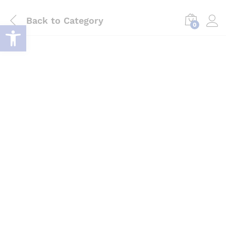
Back to
Category
Deschide bara de unelte
0
Log i