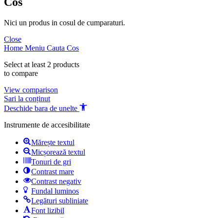
Cos
Nici un produs in cosul de cumparaturi.
Close
Home
Meniu
Cauta
Cos
Select at least 2 products
to compare
View comparison
Sari la conținut
Deschide bara de unelte
Instrumente de accesibilitate
Mărește textul
Micșorează textul
Tonuri de gri
Contrast mare
Contrast negativ
Fundal luminos
Legături subliniate
Font lizibil