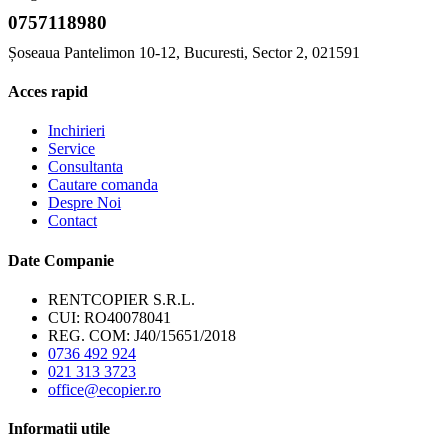
0757118980
Șoseaua Pantelimon 10-12, Bucuresti, Sector 2, 021591
Acces rapid
Inchirieri
Service
Consultanta
Cautare comanda
Despre Noi
Contact
Date Companie
RENTCOPIER S.R.L.
CUI: RO40078041
REG. COM: J40/15651/2018
0736 492 924
021 313 3723
office@ecopier.ro
Informatii utile