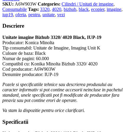
SKU:
A6W903W
Categories:
Cilindri / Unitati de imagine
,
Consumabile
Tags:
3320
,
4020
,
bizhub
,
black
,
ecopier
,
imagine
,
iup19
,
oferta
,
pentru
,
unitate
,
vezi
Descriere
Unitate imagine Bizhub 3320/ 4020 Black, IUP-19
Producator: Konica Minolta
Tip consumabil: Unitate de Imagine, Imaging Unit K
Culoare de baza: Black
Numar de pagini: 60.000
Compatibil cu: Konika Minolta Bizhub 3320/ 4020
Cod producator: A6W903W
Denumire producator: IUP-19
Pozele si specificatiile tehnice sau descrierea produsului au
caracter informativ si pot contine accesorii neincluse in pachetul
standard, unele specificatii pot fi modificate de producator fara
preaviz sau pot contine erori de operare.
Va stam la dispozitie pentru orice clarificari.
Specificatii