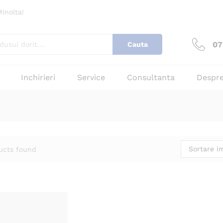
inolta!
07
Cauta
Inchirieri
Service
Consultanta
Despre
Sortare im
ucts found