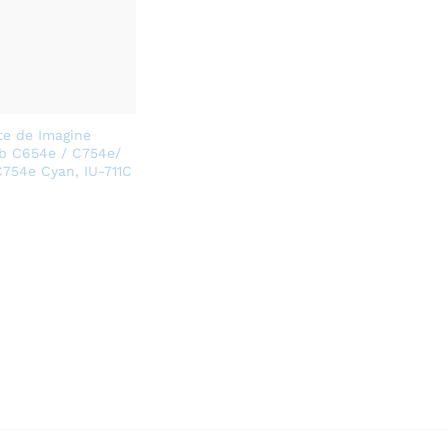
te de Imagine
b C654e / C754e/
754e Cyan, IU-711C