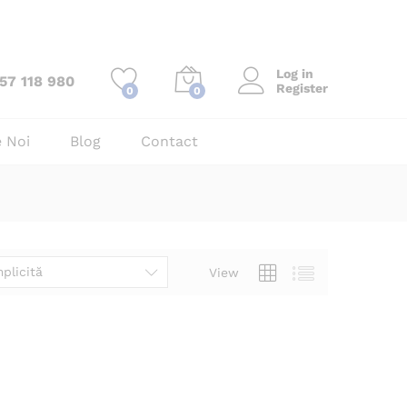
Log in
57 118 980
Register
0
0
 Noi
Blog
Contact
plicită
View