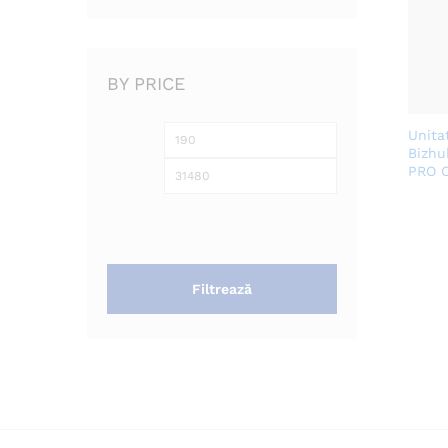
BY PRICE
Unita
Preț
Preț
Bizhu
minim
maxim
PRO C
Filtrează