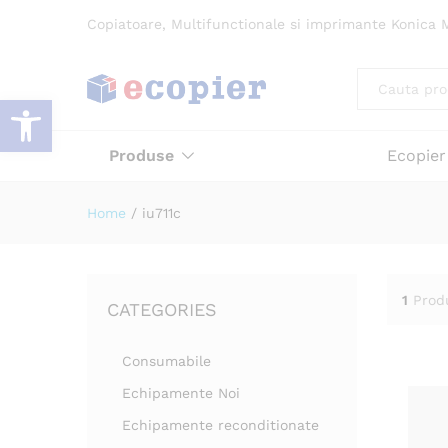
Copiatoare, Multifunctionale si imprimante Konica M
All
Deschide bara de unelte
Produse
Ecopier
Home
/
iu711c
1
Prod
CATEGORIES
Consumabile
Echipamente Noi
Echipamente reconditionate