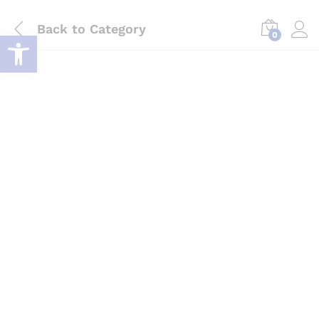
Back to
Category
Deschide bara de unelte
0
Log i