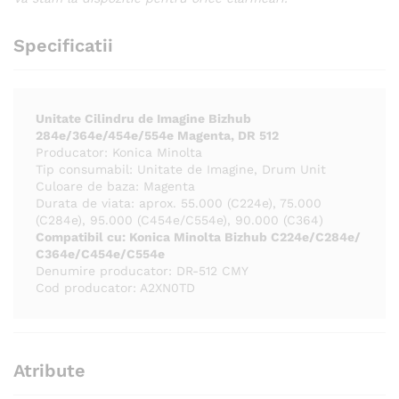
Specificatii
Unitate Cilindru de Imagine Bizhub
284e/364e/454e/554e Magenta, DR 512
Producator: Konica Minolta
Tip consumabil: Unitate de Imagine, Drum Unit
Culoare de baza: Magenta
Durata de viata: aprox. 55.000 (C224e), 75.000
(C284e), 95.000 (C454e/C554e), 90.000 (C364)
Compatibil cu:
Konica Minolta Bizhub C224e/C284e/
C364e/C454e/C554e
Denumire producator: DR-512 CMY
Cod producator: A2XN0TD
Atribute