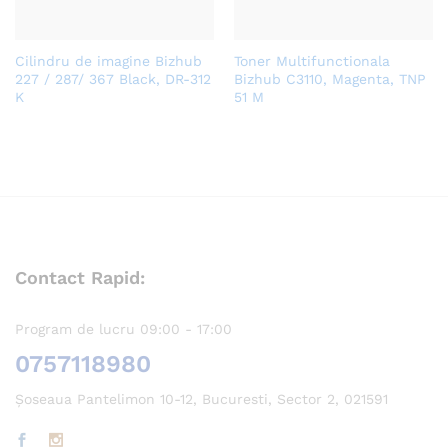
Cilindru de imagine Bizhub
Toner Multifunctionala
227 / 287/ 367 Black, DR-312
Bizhub C3110, Magenta, TNP
K
51 M
Contact Rapid:
Program de lucru 09:00 - 17:00
0757118980
Șoseaua Pantelimon 10-12, Bucuresti, Sector 2, 021591