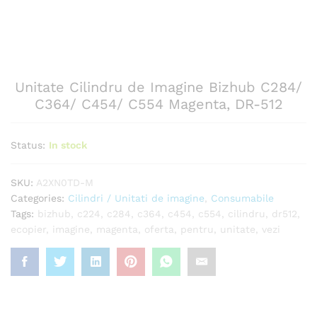
Unitate Cilindru de Imagine Bizhub C284/
C364/ C454/ C554 Magenta, DR-512
Status:
In stock
SKU:
A2XN0TD-M
Categories:
Cilindri / Unitati de imagine
,
Consumabile
Tags:
bizhub
,
c224
,
c284
,
c364
,
c454
,
c554
,
cilindru
,
dr512
,
ecopier
,
imagine
,
magenta
,
oferta
,
pentru
,
unitate
,
vezi