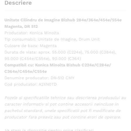
Descriere
Unitate Cilindru de Imagine Bizhub 284e/364e/454e/554e
Magenta, DR 512
Producator: Konica Minolta
Tip consumabil: Unitate de Imagine, Drum Unit
Culoare de baza: Magenta
Durata de viata: aprox. 55.000 (C224e), 75.000 (C284e),
95.000 (C454e/C554e), 90.000 (C364)
Compatibil cu:
Konica Minolta Bizhub C224e/C284e/
C364e/C454e/C554e
Denumire producator: DR-512 CMY
Cod producator: A2XN0TD
Pozele si specificatiile tehnice sau descrierea produsului au
caracter informativ si pot contine accesorii neincluse in
pachetul standard, unele specificatii pot fi modificate de
producator fara preaviz sau pot contine erori de operare.
Va stam la dispozitie pentru orice clarificari.