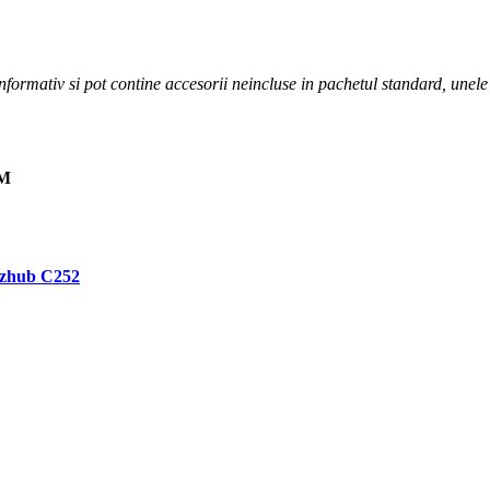
informativ si pot contine accesorii neincluse in pachetul standard, unele 
 M
izhub C252