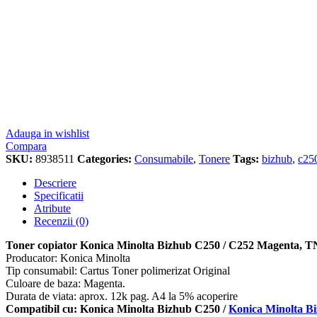
Adauga in wishlist
Compara
SKU:
8938511
Categories:
Consumabile
,
Tonere
Tags:
bizhub
,
c25
Descriere
Specificatii
Atribute
Recenzii (0)
Toner copiator Konica Minolta Bizhub C250 / C252 Magenta, 
Producator: Konica Minolta
Tip consumabil: Cartus Toner polimerizat Original
Culoare de baza: Magenta.
Durata de viata: aprox. 12k pag. A4 la 5% acoperire
Compatibil cu: Konica Minolta Bizhub C250 /
Konica Minolta B