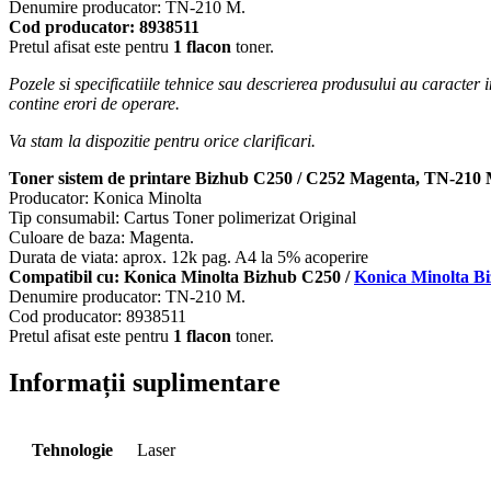
Denumire producator: TN-210 M.
Cod producator: 8938511
Pretul afisat este pentru
1 flacon
toner.
Pozele si specificatiile tehnice sau descrierea produsului au caracter 
contine erori de operare.
Va stam la dispozitie pentru orice clarificari.
Toner sistem de printare Bizhub C250 / C252 Magenta, TN-210
Producator: Konica Minolta
Tip consumabil: Cartus Toner polimerizat Original
Culoare de baza: Magenta.
Durata de viata: aprox. 12k pag. A4 la 5% acoperire
Compatibil cu: Konica Minolta Bizhub C250 /
Konica Minolta B
Denumire producator: TN-210 M.
Cod producator: 8938511
Pretul afisat este pentru
1 flacon
toner.
Informații suplimentare
Tehnologie
Laser