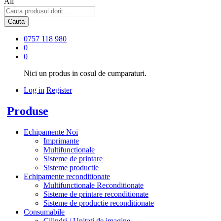
All
Cauta
0757 118 980
0
0
Nici un produs in cosul de cumparaturi.
Log in
Register
Produse
Echipamente Noi
Imprimante
Multifunctionale
Sisteme de printare
Sisteme productie
Echipamente reconditionate
Multifunctionale Reconditionate
Sisteme de printare reconditionate
Sisteme de productie reconditionate
Consumabile
Cilindri / Unitati de imagine