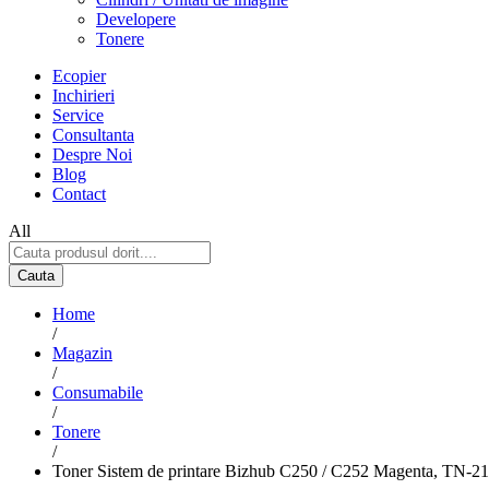
Developere
Tonere
Ecopier
Inchirieri
Service
Consultanta
Despre Noi
Blog
Contact
All
Cauta
Home
/
Magazin
/
Consumabile
/
Tonere
/
Toner Sistem de printare Bizhub C250 / C252 Magenta, TN-2