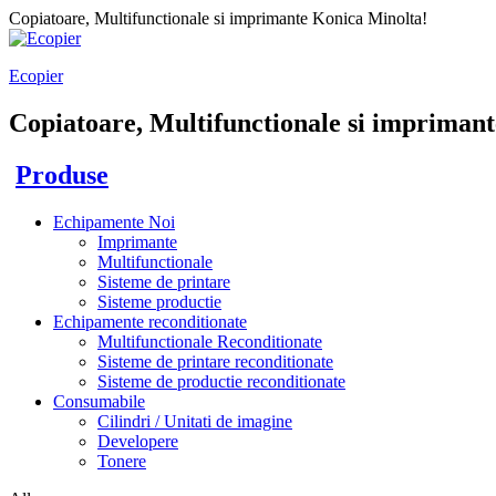
Copiatoare, Multifunctionale si imprimante Konica Minolta!
Ecopier
Copiatoare, Multifunctionale si imprimant
Produse
Echipamente Noi
Imprimante
Multifunctionale
Sisteme de printare
Sisteme productie
Echipamente reconditionate
Multifunctionale Reconditionate
Sisteme de printare reconditionate
Sisteme de productie reconditionate
Consumabile
Cilindri / Unitati de imagine
Developere
Tonere