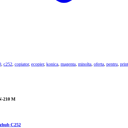
0
,
c252
,
copiator
,
ecopier
,
konica
,
magenta
,
minolta
,
oferta
,
pentru
,
prin
TN-210 M
izhub C252