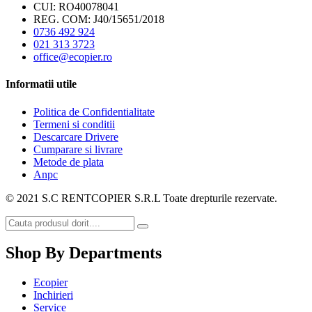
CUI: RO40078041
REG. COM: J40/15651/2018
0736 492 924
021 313 3723
office@ecopier.ro
Informatii utile
Politica de Confidentialitate
Termeni si conditii
Descarcare Drivere
Cumparare si livrare
Metode de plata
Anpc
© 2021 S.C RENTCOPIER S.R.L Toate drepturile rezervate.
Shop By Departments
Ecopier
Inchirieri
Service