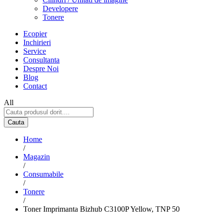
Developere
Tonere
Ecopier
Inchirieri
Service
Consultanta
Despre Noi
Blog
Contact
All
Cauta
Home
/
Magazin
/
Consumabile
/
Tonere
/
Toner Imprimanta Bizhub C3100P Yellow, TNP 50