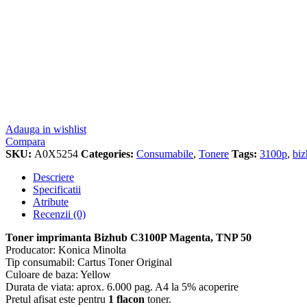
Adauga in wishlist
Compara
SKU:
A0X5254
Categories:
Consumabile
,
Tonere
Tags:
3100p
,
bi
Descriere
Specificatii
Atribute
Recenzii (0)
Toner imprimanta Bizhub C3100P Magenta, TNP 50
Producator: Konica Minolta
Tip consumabil: Cartus Toner Original
Culoare de baza: Yellow
Durata de viata: aprox. 6.000 pag. A4 la 5% acoperire
Pretul afisat este pentru
1 flacon
toner.