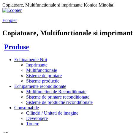
Copiatoare, Multifunctionale si imprimante Konica Minolta!
Ecopier
Copiatoare, Multifunctionale si imprimant
Produse
Echipamente Noi
Imprimante
Multifunctionale
Sisteme de printare
Sisteme productie
Echipamente reconditionate
Multifunctionale Reconditionate
Sisteme de printare reconditionate
Sisteme de productie reconditionate
Consumabile
Cilindri / Unitati de imagine
Developere
Tonere