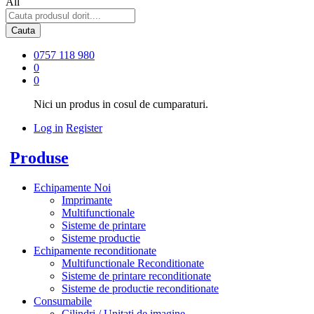
All
Cauta
0757 118 980
0
0
Nici un produs in cosul de cumparaturi.
Log in
Register
Produse
Echipamente Noi
Imprimante
Multifunctionale
Sisteme de printare
Sisteme productie
Echipamente reconditionate
Multifunctionale Reconditionate
Sisteme de printare reconditionate
Sisteme de productie reconditionate
Consumabile
Cilindri / Unitati de imagine