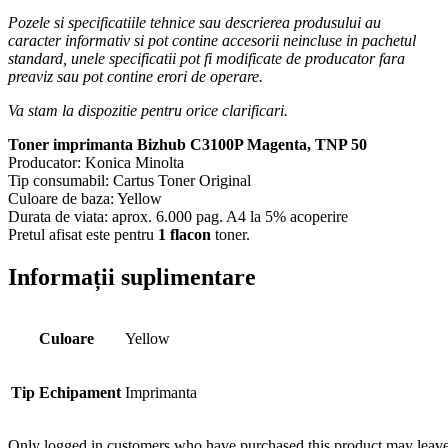
Pozele si specificatiile tehnice sau descrierea produsului au
caracter informativ si pot contine accesorii neincluse in pachetul
standard, unele specificatii pot fi modificate de producator fara
preaviz sau pot contine erori de operare.
Va stam la dispozitie pentru orice clarificari.
Toner imprimanta Bizhub C3100P Magenta, TNP 50
Producator: Konica Minolta
Tip consumabil: Cartus Toner Original
Culoare de baza: Yellow
Durata de viata: aprox. 6.000 pag. A4 la 5% acoperire
Pretul afisat este pentru
1 flacon
toner.
Informații suplimentare
Culoare
Yellow
Tip Echipament
Imprimanta
Only logged in customers who have purchased this product may leave