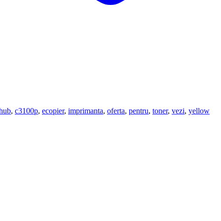
zhub
,
c3100p
,
ecopier
,
imprimanta
,
oferta
,
pentru
,
toner
,
vezi
,
yellow