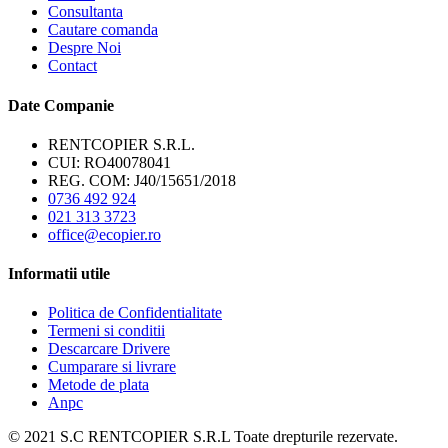
Consultanta
Cautare comanda
Despre Noi
Contact
Date Companie
RENTCOPIER S.R.L.
CUI: RO40078041
REG. COM: J40/15651/2018
0736 492 924
021 313 3723
office@ecopier.ro
Informatii utile
Politica de Confidentialitate
Termeni si conditii
Descarcare Drivere
Cumparare si livrare
Metode de plata
Anpc
© 2021 S.C RENTCOPIER S.R.L Toate drepturile rezervate.