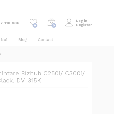
450,19
lei
TVA
Add to Cart
inclus
85,68
€
Log in
7 118 980
Register
0
0
 Noi
Blog
Contact
K
rintare Bizhub C250i/ C300i/
lack, DV-315K