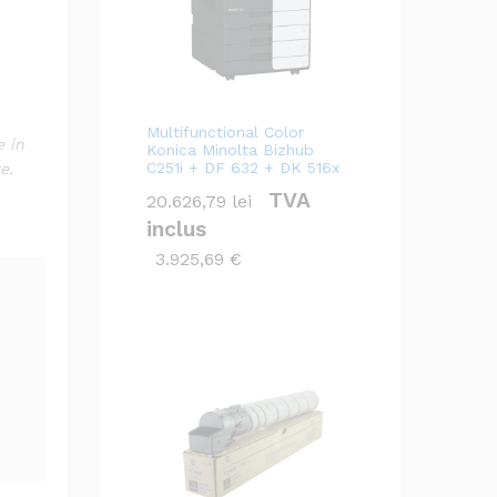
Multifunctional Color
e in
Konica Minolta Bizhub
C251i + DF 632 + DK 516x
e.
TVA
20.626,79
lei
inclus
3.925,69
€