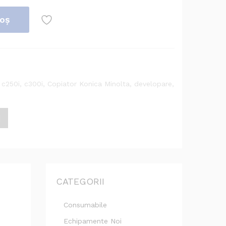
coș
,
c250i
,
c300i
,
Copiator Konica Minolta
,
developare
,
CATEGORII
Consumabile
Echipamente Noi