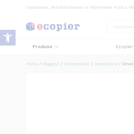
315K
Copiatoare, Multifunctionale si imprimante Konica Mi
Descriere
Specificatii
Atribute
All
Deschide bara de unelte
Produse
Ecopier
Home
/
Magazin
/
Consumabile
/
Developere
/
Devel