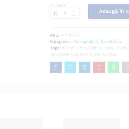
Cantitate
Developer
Adaugă în 
sistem
de
printare
Bizhub
SKU:
A0TK03D
C250i/
Categories:
Consumabile
,
Developere
C300i/
Tags:
bizhub c250i
,
bizhub c300i
,
black
C360i
Developer copiator
,
dv315
,
unitate
Black,
DV-
315K
Cantitate