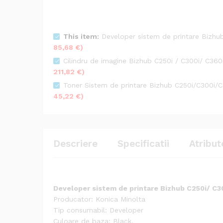
This item:
Developer sistem de printare Bizhu
85,68
€
)
Cilindru de imagine Bizhub C250i / C300i/ C360
211,82
€
)
Toner Sistem de printare Bizhub C250i/C300i/
45,22
€
)
Descriere
Specificatii
Atribut
Developer sistem de printare Bizhub C250i/ C3
Producator: Konica Minolta
Tip consumabil: Developer
Culoare de baza: Black.