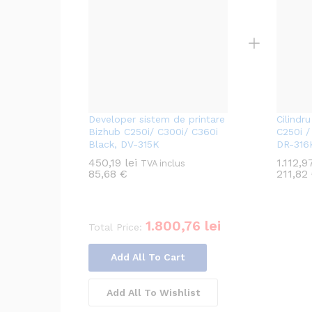
Developer sistem de printare
Cilindr
Bizhub C250i/ C300i/ C360i
C250i /
Black, DV-315K
DR-316
450,19
lei
1.112,
TVA inclus
85,68
€
211,82
1.800,76
lei
Total Price:
Add All To Cart
Add All To Wishlist