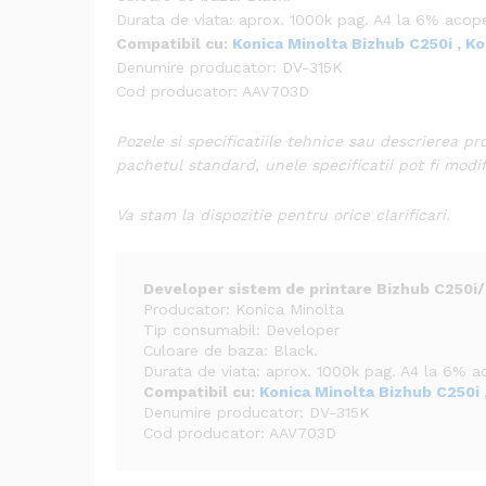
Durata de viata: aprox. 1000k pag. A4 la 6% acope
Compatibil cu:
Konica Minolta Bizhub C250i ,
Ko
Denumire producator: DV-315K
Cod producator: AAV703D
Pozele si specificatiile tehnice sau descrierea pr
pachetul standard, unele specificatii pot fi modi
Va stam la dispozitie pentru orice clarificari.
Developer sistem de printare Bizhub C250i/
Producator: Konica Minolta
Tip consumabil: Developer
Culoare de baza: Black.
Durata de viata: aprox. 1000k pag. A4 la 6% a
Compatibil cu:
Konica Minolta Bizhub C250i 
Denumire producator: DV-315K
Cod producator: AAV703D