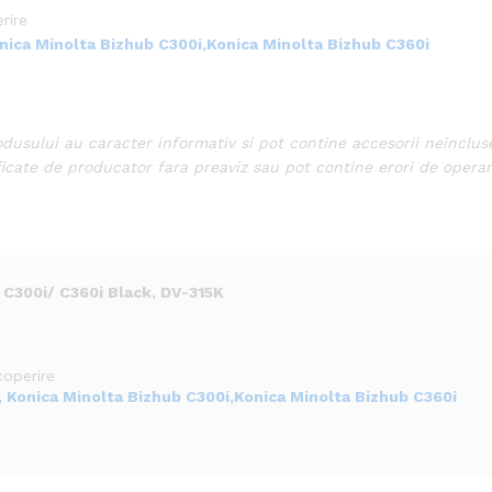
rire
nica Minolta Bizhub C300i,
Konica Minolta Bizhub C360i
odusului au caracter informativ si pot contine accesorii neinclus
ficate de producator fara preaviz sau pot contine erori de operar
 C300i/ C360i Black, DV-315K
coperire
,
Konica Minolta Bizhub C300i,
Konica Minolta Bizhub C360i