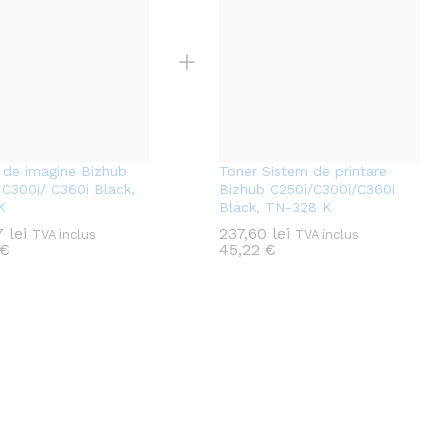
u de imagine Bizhub
Toner Sistem de printare
 C300i/ C360i Black,
Bizhub C250i/C300i/C360i
K
Black, TN-328 K
97
lei
237,60
lei
TVA inclus
TVA inclus
€
45,22
€