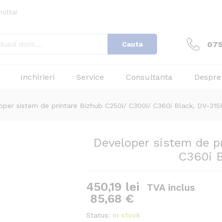
nolta!
Recenzii (0)
075
Cauta
Inchirieri
Service
Consultanta
Despre
oper sistem de printare Bizhub C250i/ C300i/ C360i Black, DV-315
Developer sistem de p
C360i B
450,19
lei
TVA inclus
85,68
€
Status:
In stock