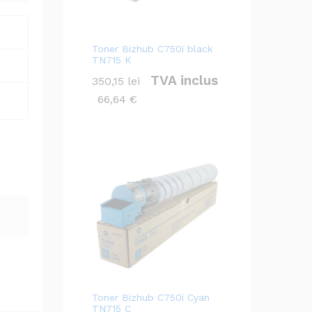
Toner Bizhub C750i black
TN715 K
TVA inclus
350,15
lei
66,64
€
Toner Bizhub C750i Cyan
TN715 C