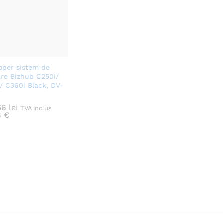
oper sistem de
are Bizhub C250i/
/ C360i Black, DV-
56
56
lei
lei
TVA inclus
8
8
€
€