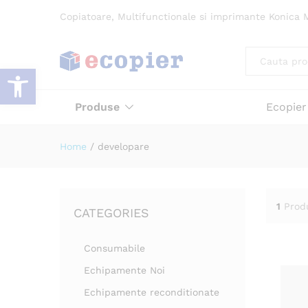
Copiatoare, Multifunctionale si imprimante Konica M
All
Deschide bara de unelte
Produse
Ecopier
Home
/
developare
1
Prod
CATEGORIES
Consumabile
Echipamente Noi
Echipamente reconditionate