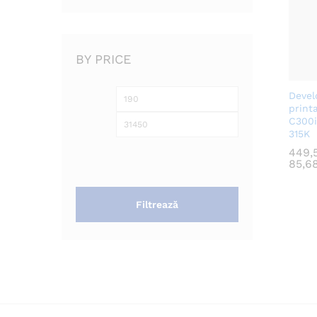
BY PRICE
Devel
Preț
Preț
print
minim
maxim
C300i
315K
449,
449,
85,6
85,6
Filtrează