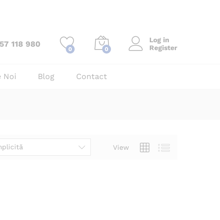
Log in
57 118 980
Register
0
0
 Noi
Blog
Contact
plicită
View