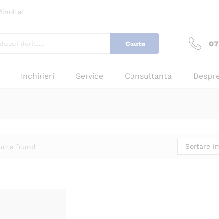
inolta!
07
Cauta
Inchirieri
Service
Consultanta
Despre
Sortare im
ucts found