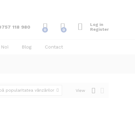
Log in
0757 118 980
Register
0
0
 Noi
Blog
Contact
ă popularitatea vânzărilor
View