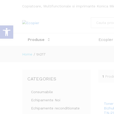
Copiatoare, Multifunctionale si imprimante Konica Mi
All
Deschide bara de unelte
Produse
Ecopier
Home
/
tn217
1
Prod
CATEGORIES
Consumabile
Echipamente Noi
Toner
Echipamente reconditionate
Bizhu
TN-21