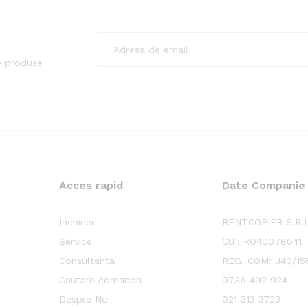
e produse
Acces rapid
Date Companie
Inchirieri
RENTCOPIER S.R.L
Service
CUI: RO40078041
Consultanta
REG. COM: J40/15
Cautare comanda
0736 492 924
Despre Noi
021 313 3723