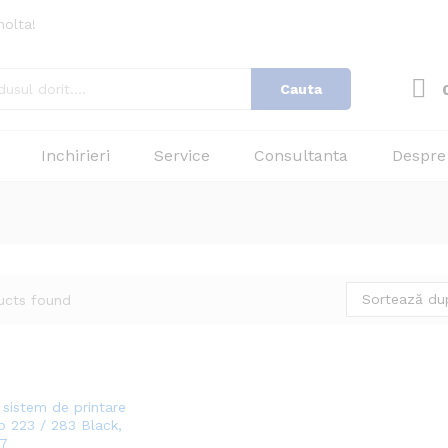
nolta!
Cauta
Inchirieri
Service
Consultanta
Despre
Sortează dup
ucts found
 sistem de printare
b 223 / 283 Black,
7