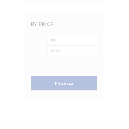
BY PRICE
Preț
Preț
minim
maxim
Filtrează