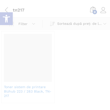
tn217
Deschide bara de unelte
0
Log i
Sortează după preț: de la mic la mare
Filter
Toner sistem de printare
Bizhub 223 / 283 Black, TN-
217