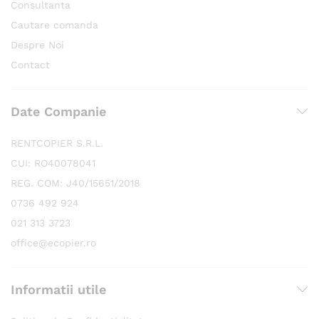
Consultanta
Cautare comanda
Despre Noi
Contact
Date Companie
RENTCOPIER S.R.L.
CUI: RO40078041
REG. COM: J40/15651/2018
0736 492 924
021 313 3723
office@ecopier.ro
Informatii utile