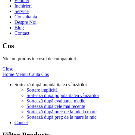
Ecopier
Inchirieri
Service
Consultanta
Despre Noi
Blog
Contact
Cos
Nici un produs in cosul de cumparaturi.
Close
Home
Meniu
Cauta
Cos
Sortează după popularitatea vânzărilor
Sortare implicită
Sortează după popularitatea vânzărilor
Sortează după evaluarea medie
Sortează după cele mai recente
Sortează după preț: de la mic la mare
Sortează după preț: de la mare la mic
Cancel