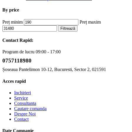
By price
Preț minim
Preț maxim
Filtrează
Contact Rapid:
Program de lucru 09:00 - 17:00
0757118980
Șoseaua Pantelimon 10-12, Bucuresti, Sector 2, 021591
Acces rapid
Inchirieri
Service
Consultanta
Cautare comanda
Despre Noi
Contact
Date Companie