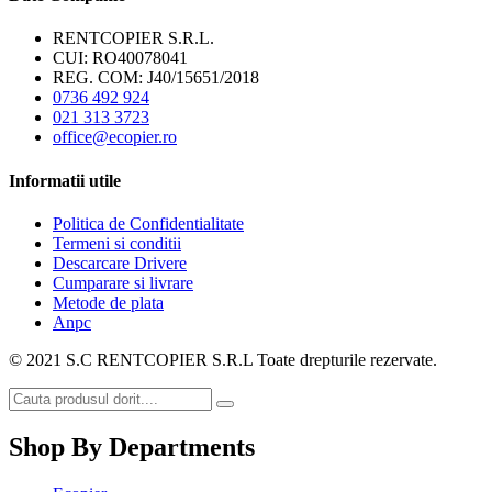
RENTCOPIER S.R.L.
CUI: RO40078041
REG. COM: J40/15651/2018
0736 492 924
021 313 3723
office@ecopier.ro
Informatii utile
Politica de Confidentialitate
Termeni si conditii
Descarcare Drivere
Cumparare si livrare
Metode de plata
Anpc
© 2021 S.C RENTCOPIER S.R.L Toate drepturile rezervate.
Shop By Departments