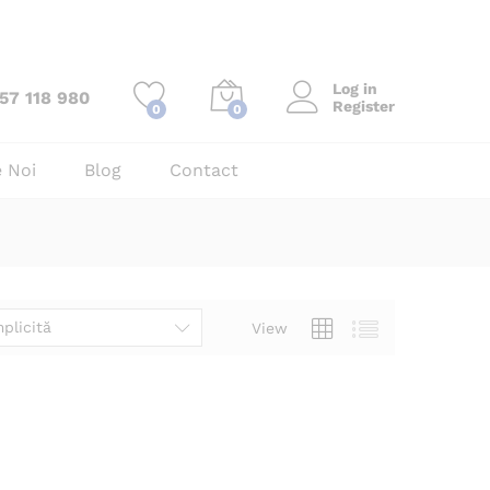
Log in
57 118 980
Register
0
0
 Noi
Blog
Contact
plicită
View