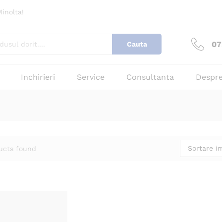
inolta!
07
Cauta
Inchirieri
Service
Consultanta
Despre
Sortare im
ucts found