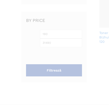
BY PRICE
Toner
Preț
Preț
Bizhu
minim
maxim
120
Filtrează