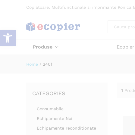
Copiatoare, Multifunctionale si imprimante Konica M
All
Deschide bara de unelte
Produse
Ecopier
Home
/
240f
1
Prod
CATEGORIES
Consumabile
Echipamente Noi
Echipamente reconditionate