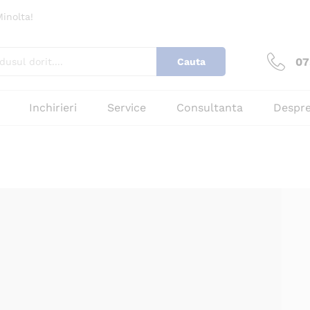
inolta!
07
Cauta
Inchirieri
Service
Consultanta
Despre