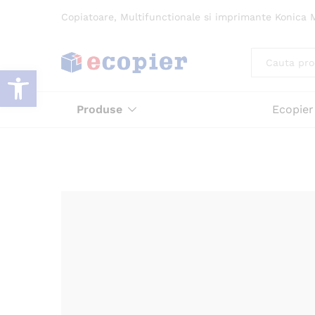
Copiatoare, Multifunctionale si imprimante Konica M
All
Deschide bara de unelte
Produse
Ecopier