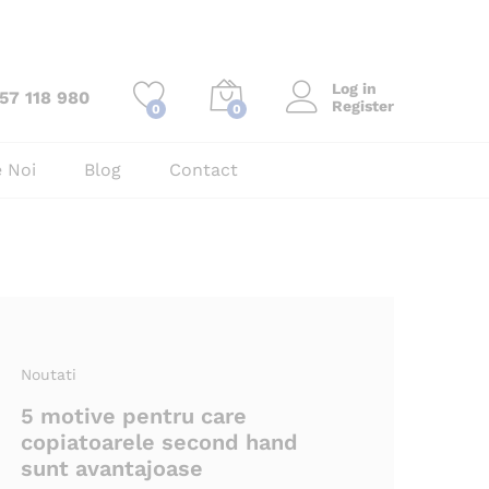
Log in
57 118 980
Register
0
0
 Noi
Blog
Contact
Noutati
5 motive pentru care
copiatoarele second hand
sunt avantajoase