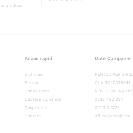
ele produse
Acces rapid
Date Companie
Inchirieri
RENTCOPIER S.R.L
Service
CUI: RO40078041
Consultanta
REG. COM: J40/15
Cautare comanda
0736 492 924
Despre Noi
021 313 3723
Contact
office@ecopier.ro