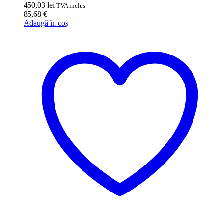
450,03
lei
TVA inclus
85,68
€
Adaugă în coș