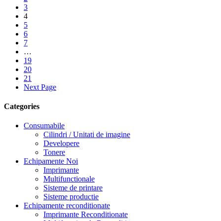
3
4
5
6
7
…
19
20
21
Next Page
Categories
Consumabile
Cilindri / Unitati de imagine
Developere
Tonere
Echipamente Noi
Imprimante
Multifunctionale
Sisteme de printare
Sisteme productie
Echipamente reconditionate
Imprimante Reconditionate