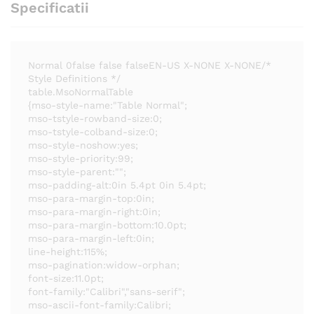
Specificatii
Normal 0false false falseEN-US X-NONE X-NONE/*
Style Definitions */
table.MsoNormalTable
{mso-style-name:"Table Normal";
mso-tstyle-rowband-size:0;
mso-tstyle-colband-size:0;
mso-style-noshow:yes;
mso-style-priority:99;
mso-style-parent:"";
mso-padding-alt:0in 5.4pt 0in 5.4pt;
mso-para-margin-top:0in;
mso-para-margin-right:0in;
mso-para-margin-bottom:10.0pt;
mso-para-margin-left:0in;
line-height:115%;
mso-pagination:widow-orphan;
font-size:11.0pt;
font-family:"Calibri","sans-serif";
mso-ascii-font-family:Calibri;