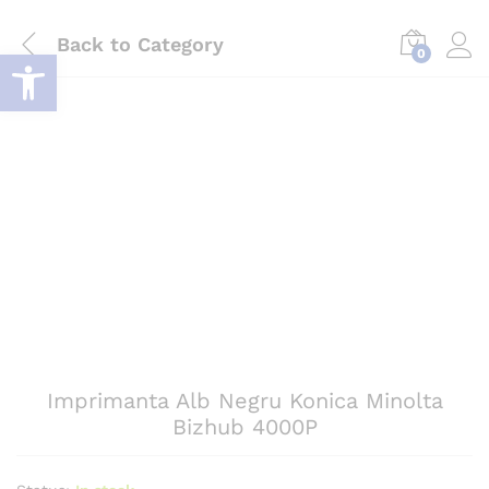
Back to
Category
Deschide bara de unelte
0
Log i
Imprimanta Alb Negru Konica Minolta
Bizhub 4000P