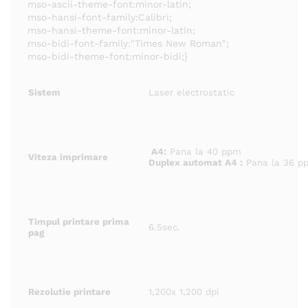
mso-ascii-theme-font:minor-latin;
mso-hansi-font-family:Calibri;
mso-hansi-theme-font:minor-latin;
mso-bidi-font-family:"Times New Roman";
mso-bidi-theme-font:minor-bidi;}
Sistem
Laser electrostatic
A4:
Pana la 40 ppm
Viteza imprimare
Duplex automat A4 :
Pana la 36 p
Timpul printare prima
6.5sec.
pag
Rezolutie printare
1,200x 1,200 dpi