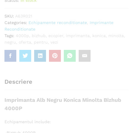
Status:
In stock
SKU:
A63R021
Categories:
Echipamente reconditionate
,
Imprimante
Reconditionate
Tags:
4000p
,
bizhub
,
ecopier
,
imprimanta
,
konica
,
minolta
,
negru
,
oferta
,
pentru
,
vezi
Descriere
Imprimanta Alb Negru Konica Minolta Bizhub
4000P
Echipamentul include:
-BizHub 4000P