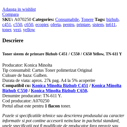
Adauga in wishlist
Compara
SKU:
A070250
Categories:
Consumabile
,
Tonere
Tags:
bizhub
,
c451
,
c550
,
c650
,
ecopier
,
oferta
,
pentru
,
printare
,
sistem
,
tn611
,
toner
,
vezi
,
yellow
Descriere
Toner sistem de printare Bizhub C451 / C550 / C650 Yellow, TN-611 Y
Producator: Konica Minolta
Tip consumabil: Cartus Toner polimerizat Original
Culoare de baza: Galben.
Durata de viata: aprox. 27k pag. A4 la 5% acoperire
Compatibil cu:
Konica Minolta Bizhub C451
/
Konica Minolta
Bizhub C550
/
Konica Minolta Bizhub C650
.
Denumire producator: TN-611 Y.
Cod producator: A070250
Pretul afisat este pentru
1 flacon
toner.
Pozele si specificatiile tehnice sau descrierea produsului au caracter
informativ si pot contine accesorii neincluse in pachetul standard,
unele specificatii pot fi modificate de producator fara preaviz sau