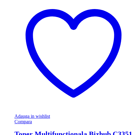
Adauga in wishlist
Compara
Toner Multifunctionala Bizhub C3351