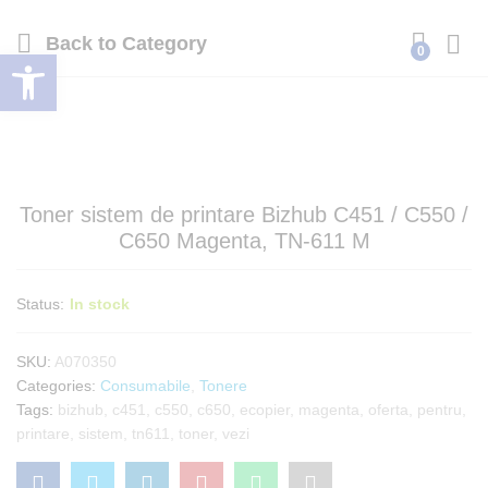
Back to
Category
0
Deschide bara de unelte
Log i
Toner sistem de printare Bizhub C451 / C550 /
C650 Magenta, TN-611 M
Status:
In stock
SKU:
A070350
Categories:
Consumabile
,
Tonere
Tags:
bizhub
,
c451
,
c550
,
c650
,
ecopier
,
magenta
,
oferta
,
pentru
,
printare
,
sistem
,
tn611
,
toner
,
vezi