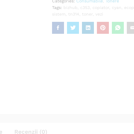
Categories:
Consumabile
,
Tonere
Tags:
bizhub
,
c353
,
copiator
,
cyan
,
ecop
sistem
,
tn314
,
toner
,
vezi
e
Recenzii (0)