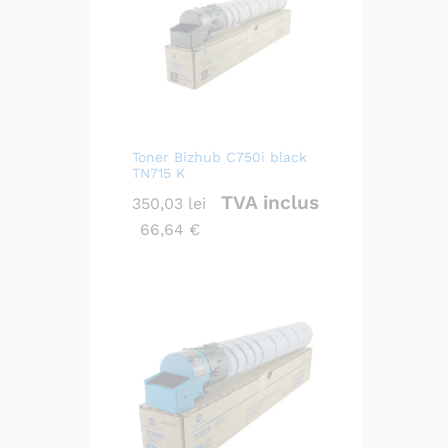
Toner Bizhub C750i black
TN715 K
TVA inclus
350,03
lei
66,64
€