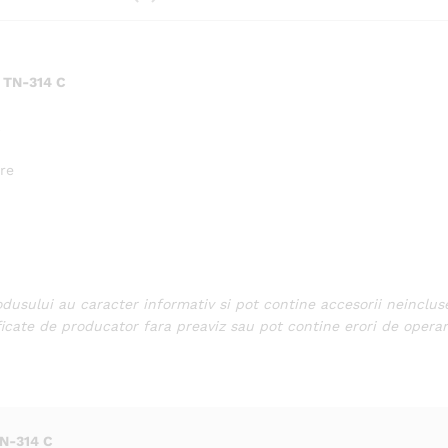
, TN-314 C
ire
odusului au caracter informativ si pot contine accesorii neinclus
ficate de producator fara preaviz sau pot contine erori de operar
TN-314 C