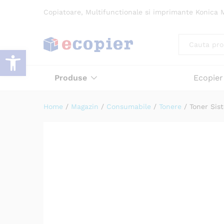
Toner Sistem de printare Bi
Copiatoare, Multifunctionale si imprimante Konica M
Descriere
Specificatii
Atribute
Re
All
Deschide bara de unelte
Produse
Ecopier
Home
/
Magazin
/
Consumabile
/
Tonere
/
Toner Sis