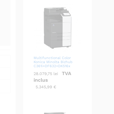
Multifunctional Color
Konica Minolta Bizhub
C361i+DF632+DK516x
TVA
28.079,75
lei
inclus
5.345,99
€