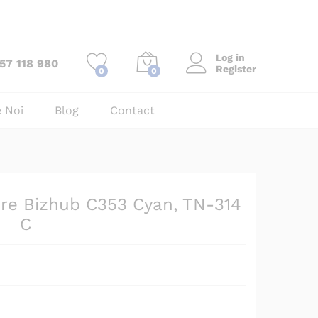
Add to Cart
Log in
57 118 980
Register
0
0
 Noi
Blog
Contact
are Bizhub C353 Cyan, TN-314
C