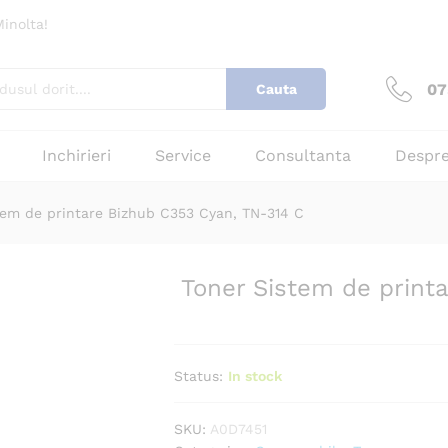
zhub C353 Cyan, TN-314 C
inolta!
cenzii (0)
07
Cauta
Inchirieri
Service
Consultanta
Despre
tem de printare Bizhub C353 Cyan, TN-314 C
Toner Sistem de print
Status:
In stock
SKU:
A0D7451