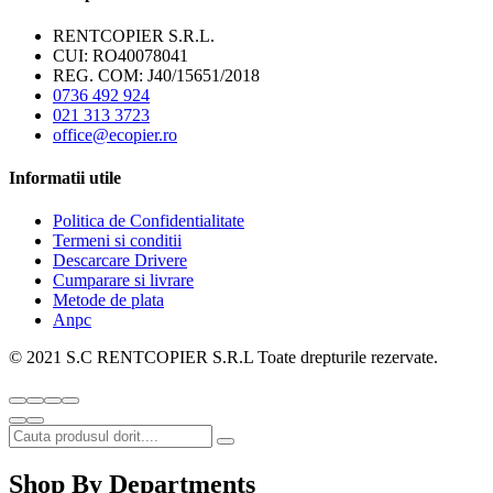
RENTCOPIER S.R.L.
CUI: RO40078041
REG. COM: J40/15651/2018
0736 492 924
021 313 3723
office@ecopier.ro
Informatii utile
Politica de Confidentialitate
Termeni si conditii
Descarcare Drivere
Cumparare si livrare
Metode de plata
Anpc
© 2021 S.C RENTCOPIER S.R.L Toate drepturile rezervate.
Shop By Departments