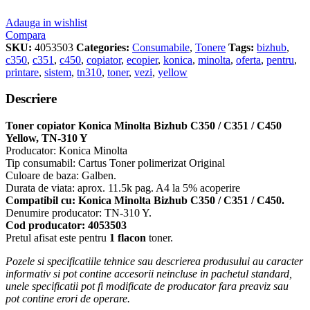
Adauga in wishlist
Compara
SKU:
4053503
Categories:
Consumabile
,
Tonere
Tags:
bizhub
,
c350
,
c351
,
c450
,
copiator
,
ecopier
,
konica
,
minolta
,
oferta
,
pentru
,
printare
,
sistem
,
tn310
,
toner
,
vezi
,
yellow
Descriere
Toner copiator Konica Minolta Bizhub C350 / C351 / C450
Yellow, TN-310 Y
Producator: Konica Minolta
Tip consumabil: Cartus Toner polimerizat Original
Culoare de baza: Galben.
Durata de viata: aprox. 11.5k pag. A4 la 5% acoperire
Compatibil cu: Konica Minolta Bizhub C350 / C351 / C450.
Denumire producator: TN-310 Y.
Cod producator: 4053503
Pretul afisat este pentru
1 flacon
toner.
Pozele si specificatiile tehnice sau descrierea produsului au caracter
informativ si pot contine accesorii neincluse in pachetul standard,
unele specificatii pot fi modificate de producator fara preaviz sau
pot contine erori de operare.