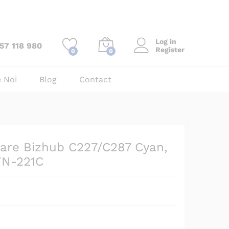
Add to Cart
Log in
57 118 980
Register
0
0
 Noi
Blog
Contact
tare Bizhub C227/C287 Cyan,
TN-221C