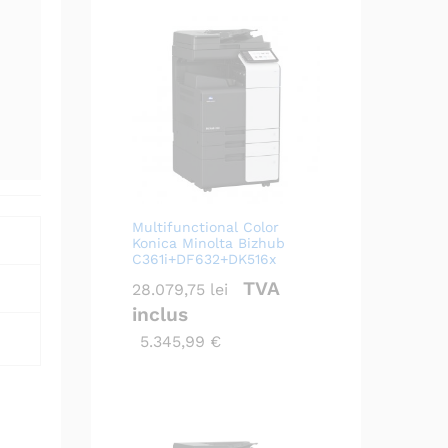
Multifunctional Color
Konica Minolta Bizhub
C361i+DF632+DK516x
TVA
28.079,75
lei
inclus
5.345,99
€