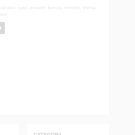
copiator
,
cyan
,
ecopier
,
konica
,
minolta
,
oferta
,
vezi
CATEGORII