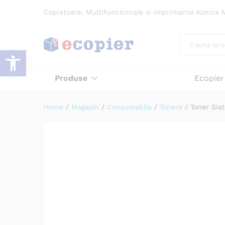
Toner Sistem de printare Bi
Copiatoare, Multifunctionale si imprimante Konica M
Descriere
Specificatii
Atribute
Re
All
Deschide bara de unelte
Produse
Ecopier
Home
/
Magazin
/
Consumabile
/
Tonere
/
Toner Sis