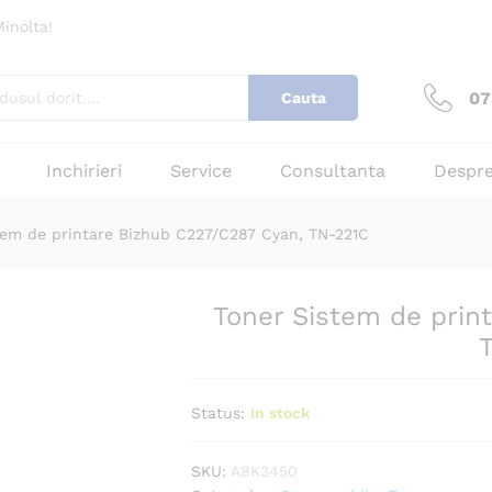
zhub C227/C287 Cyan, TN-221C
inolta!
cenzii (0)
07
Cauta
Inchirieri
Service
Consultanta
Despre
tem de printare Bizhub C227/C287 Cyan, TN-221C
Toner Sistem de prin
Status:
In stock
SKU:
A8K3450