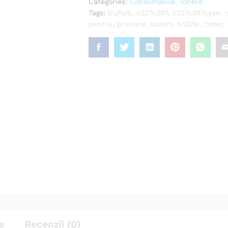
Categories:
Consumabile
,
Tonere
Tags:
bizhub
,
c227c287
,
c227c287cyan
,
pentru
,
printare
,
sistem
,
tn221c
,
toner
,
e
Recenzii (0)