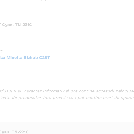
7 Cyan, TN-221C
re
ica Minolta Bizhub C287
odusului au caracter informativ si pot contine accesorii neinclus
ficate de producator fara preaviz sau pot contine erori de operar
Cyan, TN-221C