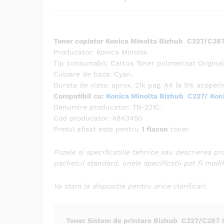
Toner copiator Konica Minolta Bizhub C227/C28
Producator: Konica Minolta
Tip consumabil: Cartus Toner polimerizat Original
Culoare de baza: Cyan.
Durata de viata: aprox. 21k pag. A4 la 5% acoperi
Compatibil cu:
Konica Minolta Bizhub C227
/
Kon
Denumire producator: TN-221C.
Cod producator: A8K3450
Pretul afisat este pentru
1 flacon
toner.
Pozele si specificatiile tehnice sau descrierea pr
pachetul standard, unele specificatii pot fi modi
Va stam la dispozitie pentru orice clarificari.
Toner Sistem de printare Bizhub C227/C287 