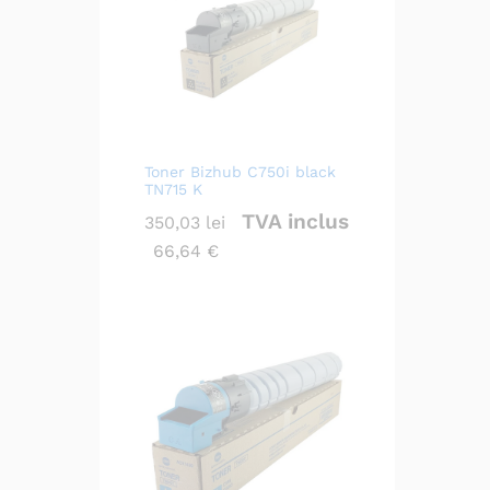
Toner Bizhub C750i black
TN715 K
TVA inclus
350,03
lei
66,64
€