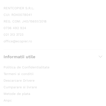
RENTCOPIER S.R.L.
CUI: RO40078041
REG. COM: J40/15651/2018
0736 492 924
021 313 3723
office@ecopier.ro
Informatii utile
Politica de Confidentialitate
Termeni si conditii
Descarcare Drivere
Cumparare si livrare
Metode de plata
Anpc