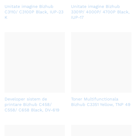
Unitate imagine Bizhub
Unitate imagine Bizhub
C3110/ C3100P Black, IUP-23
3301P/ 4000P/ 4700P Black,
K
IUP-17
Developer sistem de
Toner Multifunctionala
printare Bizhub C458/
Bizhub C3351 Yellow, TNP 49
C558/ C658 Black, DV-619