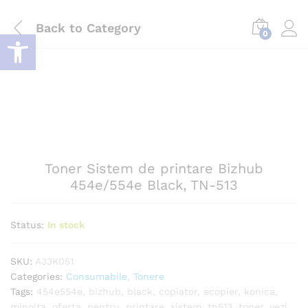
Back to
Category
Deschide bara de unelte
0
Log i
Toner Sistem de printare Bizhub
454e/554e Black, TN-513
Status:
In stock
SKU:
A33K051
Categories:
Consumabile
,
Tonere
Tags:
454e554e
,
bizhub
,
black
,
copiator
,
ecopier
,
konica
,
minolta
,
oferta
,
pentru
,
printare
,
sistem
,
tn513
,
toner
,
vezi