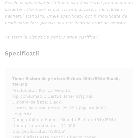
Pozele si specificatiile tehnice sau descrierea produsului au
caracter informativ si pot contine accesorii neincluse in
pachetul standard, unele specificatii pot fi modificate de
producator fara preaviz sau pot contine erori de operare.
Va stam la dispozitie pentru orice clarificari.
Specificatii
Toner Sistem de printare Bizhub 454e/554e Black,
TN-513
Producator: Konica Minolta
Tip consumabil: Cartus Toner Original
Culoare de baza: Black
Durata de viata: aprox. 29 280 pag. A4 la 6%
acoperire
Compatibil cu: Konica Minolta Bizhub 454e/554e
Denumire producator: TN-513
Cod producator: A33K051
Pretul afisat este pentru 1 flacon toner.