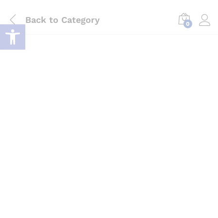
Back to
Category
Deschide bara de unelte
0
Log i