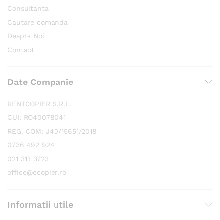
Consultanta
Cautare comanda
Despre Noi
Contact
Date Companie
RENTCOPIER S.R.L.
CUI: RO40078041
REG. COM: J40/15651/2018
0736 492 924
021 313 3723
office@ecopier.ro
Informatii utile