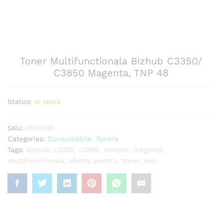
Toner Multifunctionala Bizhub C3350/
C3850 Magenta, TNP 48
Status:
In stock
SKU:
A5X0350
Categories:
Consumabile
,
Tonere
Tags:
bizhub
,
c3350
,
c3850
,
ecopier
,
magenta
,
multifunctionala
,
oferta
,
pentru
,
toner
,
vezi