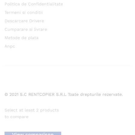
Politica de Confidentialitate
Termeni si conditii
Descarcare Drivere
Cumparare si livrare
Metode de plata
Anpc
© 2021 S.C RENTCOPIER S.R.L Toate drepturile rezervate.
Select at least 2 products
to compare
View comparison