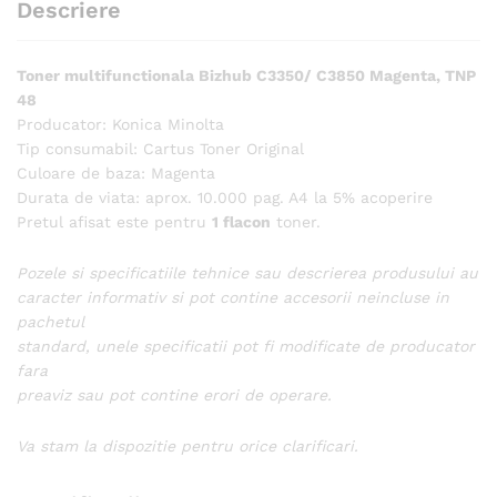
Descriere
Toner multifunctionala Bizhub C3350/ C3850 Magenta, TNP
48
Producator: Konica Minolta
Tip consumabil: Cartus Toner Original
Culoare de baza: Magenta
Durata de viata: aprox. 10.000 pag. A4 la 5% acoperire
Pretul afisat este pentru
1 flacon
toner.
Pozele si specificatiile tehnice sau descrierea produsului au
caracter informativ si pot contine accesorii neincluse in
pachetul
standard, unele specificatii pot fi modificate de producator
fara
preaviz sau pot contine erori de operare.
Va stam la dispozitie pentru orice clarificari.