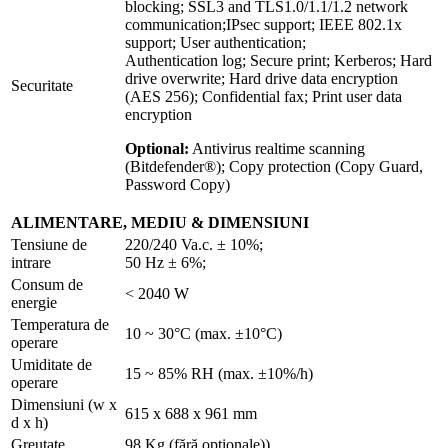
blocking; SSL3 and TLS1.0/1.1/1.2 network
communication;IPsec support; IEEE 802.1x
support; User authentication;
Authentication log; Secure print; Kerberos; Hard
drive overwrite; Hard drive data encryption
Securitate
(AES 256); Confidential fax; Print user data
encryption
Optional:
Antivirus realtime scanning
(Bitdefender®); Copy protection (Copy Guard,
Password Copy)
ALIMENTARE, MEDIU & DIMENSIUNI
Tensiune de
220/240 Va.c. ± 10%;
intrare
50 Hz ± 6%;
Consum de
< 2040 W
energie
Temperatura de
10 ~ 30°C (max. ±10°C)
operare
Umiditate de
15 ~ 85% RH (max. ±10%/h)
operare
Dimensiuni (w x
615 x 688 x 961 mm
d x h)
Greutate
98 Kg (fără optionale))