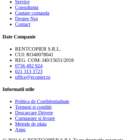
Service
Consultanta
Cautare comanda
Despre Noi
Contact
Date Companie
RENTCOPIER S.R.L.
CUI: RO40078041
REG. COM: J40/15651/2018
0736 492 924
021 313 3723
office@ecopier.ro
Informatii utile
Politica de Confidentialitate
Termeni si conditii
Descarcare Drivere
Cumparare si livrare
Metode de plata
Anpc