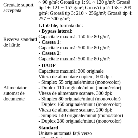
~ 90 g/m²; Groasă tip 1: 91 ~ 120 g/m²; Groasă
Greutate suport
tip 1+: 121 ~ 157 g/m²; Groasă tip 2: 158 ~ 209
acceptatã
g/m²; Groasă tip 3: 210 ~ 256g/m²; Groasă tip 4:
257 ~ 300 g/m²;
1.150 file
, formată din:
•
Bypass lateral
:
Capacitate maximă: 150 file 80 g/m²;
Rezerva standard
•
Caseta 1
:
de hârtie
Capacitate maximă: 500 file 80 g/m²;
•
Caseta 2
:
Capacitate maximă: 500 file 80 g/m²;
• DADF
Capacitate maximă: 300 originale
Viteza de alimentare copiere, 600 dpi:
- Simplex 55 originale/minut (mono/color)
Alimentator
- Duplex 110 originale/minut (mono/color)
automat de
Viteza de alimentare scanare, 300 dpi:
documente
- Simplex 80 originale/minut (mono/color)
- Duplex 160 originale/minut (mono/color)
Viteza de alimentare scanare, 200 dpi:
- Simplex 140 originale/minut (mono/color)
- Duplex 280 originale/minut (mono/color)
Standard
Unitate automată față-verso