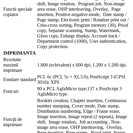
shift, Image rotation, Program job, Non-image
Functii speciale
area erase, OHP interleaving, Overlay, Page
copiator
insertion, Positive-negative-mode, Date stamp /
Page stamp, Electronic print / Rotation print out /
Criss-cross sorting, Program memory (30), Proof
copy, Separate scanning, Stamp, Watermark,
Gloss copy, Enlarge display, Account track /
Department control (1000), User authentication,
Copy protection.
IMPRIMANTA
Rezolutie
maximã
1.800 (echivalent) x 600 dpi; 1.200 x 1.200 dpi.
imprimare
PCL 6c (PCL 5c + XL3.0); PostScript 3 (CPSI
Emulare standard
3016); XPS
80 x PCL AgfaMicro type;137 x PostScript 3
Font-uri
AgfaMicro type.
Booklet creation, Chapter insertion, Continuous
number stamping, Cover mode, Date stamp,
Distribution numbering, Edge / Frame erase,
Image insertion, Image repeat (2 repeats), Image
Funcţii de
shift, Image rotation, Job accounting , Non-
imprimare
image area erase, OHP interleaving, Overlay,
Page insertion, Page stamp, Proof print, Stamp,