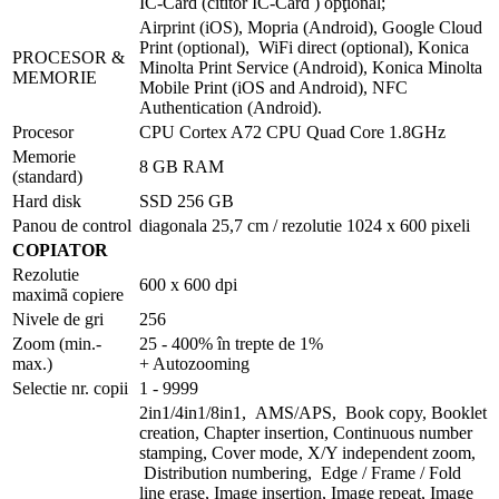
IC-Card (cititor IC-Card ) opţional;
Airprint (iOS), Mopria (Android), Google Cloud
Print (optional), WiFi direct (optional), Konica
PROCESOR &
Minolta Print Service (Android), Konica Minolta
MEMORIE
Mobile Print (iOS and Android), NFC
Authentication (Android).
Procesor
CPU Cortex A72 CPU Quad Core 1.8GHz
Memorie
8 GB RAM
(standard)
Hard disk
SSD 256 GB
Panou de control
diagonala 25,7 cm / rezolutie 1024 x 600 pixeli
COPIATOR
Rezolutie
600 x 600 dpi
maximã copiere
Nivele de gri
256
Zoom (min.-
25 - 400% în trepte de 1%
max.)
+ Autozooming
Selectie nr. copii
1 - 9999
2in1/4in1/8in1, AMS/APS, Book copy, Booklet
creation, Chapter insertion, Continuous number
stamping, Cover mode, X/Y independent zoom,
Distribution numbering, Edge / Frame / Fold
line erase, Image insertion, Image repeat, Image