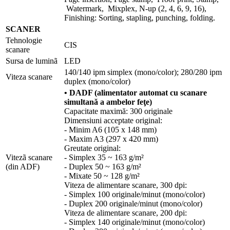
Watermark, Mixplex, N-up (2, 4, 6, 9, 16),
Finishing: Sorting, stapling, punching, folding.
SCANER
Tehnologie
CIS
scanare
Sursa de luminã
LED
140/140 ipm simplex (mono/color); 280/280 ipm
Viteza scanare
duplex (mono/color)
• DADF (alimentator automat cu scanare
simultană a ambelor feţe)
Capacitate maximă: 300 originale
Dimensiuni acceptate original:
- Minim A6 (105 x 148 mm)
- Maxim A3 (297 x 420 mm)
Greutate original:
Vitezã scanare
- Simplex 35 ~ 163 g/m²
(din ADF)
- Duplex 50 ~ 163 g/m²
- Mixate 50 ~ 128 g/m²
Viteza de alimentare scanare, 300 dpi:
- Simplex 100 originale/minut (mono/color)
- Duplex 200 originale/minut (mono/color)
Viteza de alimentare scanare, 200 dpi:
- Simplex 140 originale/minut (mono/color)