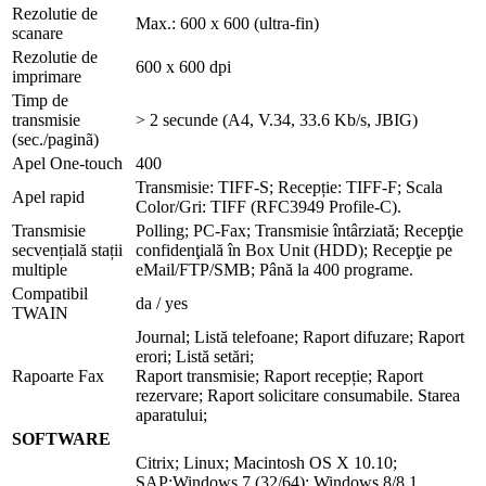
Rezolutie de
Max.: 600 x 600 (ultra-fin)
scanare
Rezolutie de
600 x 600 dpi
imprimare
Timp de
transmisie
> 2 secunde (A4, V.34, 33.6 Kb/s, JBIG)
(sec./paginã)
Apel One-touch
400
Transmisie: TIFF-S; Recepție: TIFF-F; Scala
Apel rapid
Color/Gri: TIFF (RFC3949 Profile-C).
Transmisie
Polling; PC-Fax; Transmisie întârziată; Recepţie
secvențială stații
confidenţială în Box Unit (HDD); Recepţie pe
multiple
eMail/FTP/SMB; Până la 400 programe.
Compatibil
da / yes
TWAIN
Journal; Listă telefoane; Raport difuzare; Raport
erori; Listă setări;
Rapoarte Fax
Raport transmisie; Raport recepție; Raport
rezervare; Raport solicitare consumabile. Starea
aparatului;
SOFTWARE
Citrix; Linux; Macintosh OS X 10.10;
SAP;Windows 7 (32/64); Windows 8/8.1