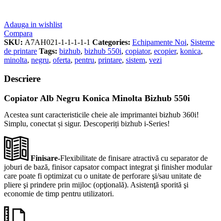
Adauga in wishlist
Compara
SKU:
A7AH021-1-1-1-1-1
Categories:
Echipamente Noi
,
Sisteme
de printare
Tags:
bizhub
,
bizhub 550i
,
copiator
,
ecopier
,
konica
,
minolta
,
negru
,
oferta
,
pentru
,
printare
,
sistem
,
vezi
Descriere
Copiator Alb Negru Konica M
inolta Bizhub 550i
Acestea sunt caracteristicile cheie ale imprimantei bizhub 360i!
Simplu, conectat și sigur. Descoperiți bizhub i-Series!
Finisare-
Flexibilitate de finisare atractivă cu separator de
joburi de bază, finisor capsator compact integrat şi finisher modular
care poate fi optimizat cu o unitate de perforare şi/sau unitate de
pliere şi prindere prin mijloc (opţională). Asistenţă sporită şi
economie de timp pentru utilizatori.