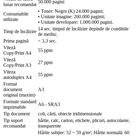
50.000 pagini
lunar recomandat
• Toner: Negru (K) 24.000 pagini;
Consumabile
• Unitate imagine: 260.000 paginii;
utilizate
• Unitate developare: 1.000.000 pagini.
14 sec. timpul de încălzire depinde de conditiile
Timp de încãlzire
de mediu;
Prima paginã
< 3,3 sec.
Vitezã
55 ppm
Copy/Print A4
Vitezã
27 ppm
Copy/Print A3
Viteza
55 ppm
autoduplex A4
Format
document
A3
original (maxim)
Formate standard
A6 - SRA3
imprimabile
Tip document
coli, cărti, obiecte tridimensionale
Tip suport
hârtie, calc, carton, etichete, plicuri, autocolante,
recomandat
transparente
Hârtie subțire: 52 ~ 59 g/m²; Hârtie normală: 60