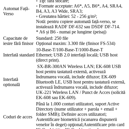
◦ Tip: fără stocare;
◦ Formate acceptate: A6*, A5, B6*, A4, SRA4,
Automat Fațã-
B4, A3, A3 Wide, SRA3;
Verso
◦ Greutatea hârtiei: 52 - 256 g/m²;
Notă: pentru copiere automată față-verso, se
instalează RADF DF-632 sau DSDF DF-714.
* A6 și B6 - numai pe lungime (peisaj)
Capacitate de
Standard: 250 file
iesire fãrã finisor
Opțional maxim: 3.300 file (finisor FS-534)
10-Base-T/100-Base-T/1000-Base-T
Interfatã standard
Ethernet; USB 2.0 interfață locală; USB host
(direct print).
SX-BR-300AN Wireless LAN; EK-608 USB
host pentru tastatură externă, activează
îndrumarea vocală, include difuzor; EK-609
Interfatã
Bluetooth LE, USB host pentru tastatură externă,
optionalã
activează îndrumarea vocală, include difuzor;
UK-221 Wireless LAN / Punct de Acces (solicită
EK-608 sau EK-609).
Până la 1.000 conturi utilizatori, suport Active
Directory (nume utilizator + parola + email +
folder SMB); Definire acces utilizatori;
Coduri de acces
Autentificare biometrică (scanarea dispunerii
venelor în deget) opţional;Autentificare prin card