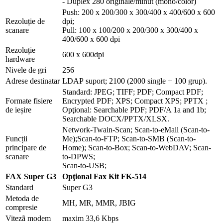
- Duplex 280 originale/minut (mono/color)
Push: 200 x 200/300 x 300/400 x 400/600 x 600
Rezoluție de
dpi;
scanare
Pull: 100 x 100/200 x 200/300 x 300/400 x
400/600 x 600 dpi
Rezoluție
600 x 600dpi
hardware
Nivele de gri
256
Adrese destinatar
LDAP suport; 2100 (2000 single + 100 grup).
Standard: JPEG; TIFF; PDF; Compact PDF;
Formate fisiere
Encrypted PDF; XPS; Compact XPS; PPTX ;
de ieșire
Opţional: Searchable PDF; PDF/A 1a and 1b;
Searchable DOCX/PPTX/XLSX.
Network-Twain-Scan; Scan-to-eMail (Scan-to-
Funcții
Me);Scan-to-FTP; Scan-to-SMB (Scan-to-
principare de
Home); Scan-to-Box; Scan-to-WebDAV; Scan-
scanare
to-DPWS;
Scan-to-USB;
FAX Super G3
Opţional Fax Kit FK-514
Standard
Super G3
Metoda de
MH, MR, MMR, JBIG
compresie
Vitezã modem
maxim 33,6 Kbps