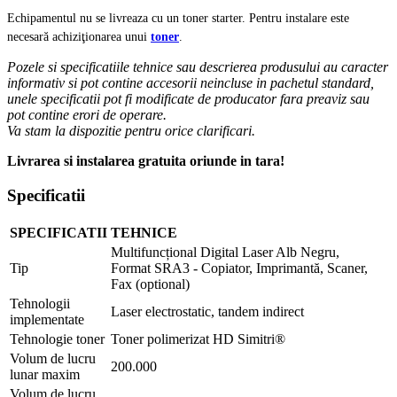
Echipamentul nu se livreaza cu un toner starter. Pentru instalare este
necesară achiziţionarea unui
toner
.
Pozele si specificatiile tehnice sau descrierea produsului au caracter
informativ si pot contine accesorii neincluse in pachetul standard,
unele specificatii pot fi modificate de producator fara preaviz sau
pot contine erori de operare.
Va stam la dispozitie pentru orice clarificari.
Livrarea si instalarea gratuita oriunde in tara!
Specificatii
SPECIFICATII TEHNICE
Multifuncțional Digital Laser Alb Negru,
Tip
Format SRA3 - Copiator, Imprimantă, Scaner,
Fax (optional)
Tehnologii
Laser electrostatic, tandem indirect
implementate
Tehnologie toner
Toner polimerizat HD Simitri®
Volum de lucru
200.000
lunar maxim
Volum de lucru