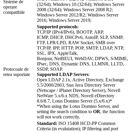
Sisteme de
(32/64); Windows 10 (32/64); Windows Server
operare
2008 (32/64); Windows Server 2008 R2;
compatibile
Windows Server 2012/R2; Windows Server
2016; Windows Server 2019;
Supported protocols
:
TCP/IP (IPv4/IPv6), BOOTP, ARP,
ICMP, DHCP, DHCPv6, AutoIP, SLP, SNMP,
FTP, LPR/LPD, RAW Socket, SMB over
TCP/IP, IPP, HTTP, POP, SMTP, LDAP, NTP,
SSL, IPX, AppleTalk,
Bonjour, NetBEUI, WebDAV, DPWS, S/MIME,
IPsec, DNS, Dynamic DNS, LLMNR, LLTD,
Protocoale de
SSDP, SOAP.
retea suportate
Supported LDAP Servers
:
Open LDAP 2.1x, Active Directory, Exchange
5.5/2000/2003, Sun Java Directory Server
(Netscape / iPlanet Directory Server), Novell
NetWare 5.x/6.x NDS, Novell eDirectory
8.6/8.7, Lotus Domino Server (5.x/6.x)*
*When using the Lotus Domino Server, and
setting the search condition to
OR
, the function
will not work correctly.
Standard:
ISO 15408 HCD-PP Common
Criteria (in evalutation); IP filtering and port