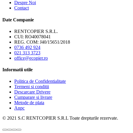
Despre Noi
Contact
Date Companie
RENTCOPIER S.R.L.
CUI: RO40078041
REG. COM: J40/15651/2018
0736 492 924
021 313 3723
office@ecopier.ro
Informatii utile
Politica de Confidentialitate
Termeni si conditii
Descarcare Drivere
Cumparare si livrare
Metode de plata
Anpc
© 2021 S.C RENTCOPIER S.R.L Toate drepturile rezervate.