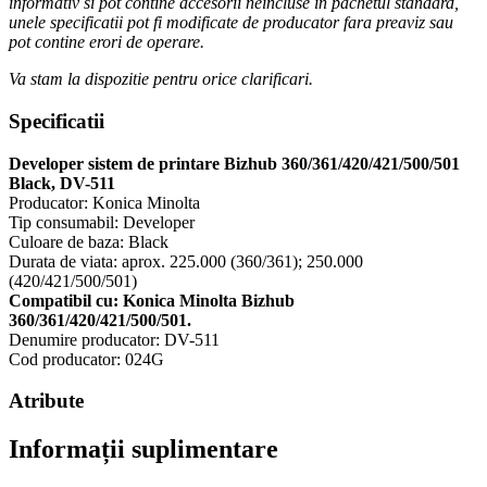
informativ si pot contine accesorii neincluse in pachetul standard,
unele specificatii pot fi modificate de producator fara preaviz sau
pot contine erori de operare.
Va stam la dispozitie pentru orice clarificari.
Specificatii
Developer sistem de printare Bizhub 360/361/420/421/500/501
Black, DV-511
Producator: Konica Minolta
Tip consumabil: Developer
Culoare de baza: Black
Durata de viata: aprox. 225.000 (360/361); 250.000
(420/421/500/501)
Compatibil cu: Konica Minolta Bizhub
360/361/420/421/500/501.
Denumire producator: DV-511
Cod producator: 024G
Atribute
Informații suplimentare