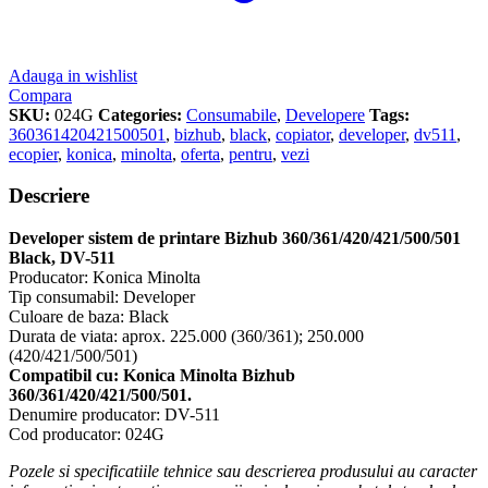
Adauga in wishlist
Compara
SKU:
024G
Categories:
Consumabile
,
Developere
Tags:
360361420421500501
,
bizhub
,
black
,
copiator
,
developer
,
dv511
,
ecopier
,
konica
,
minolta
,
oferta
,
pentru
,
vezi
Descriere
Developer sistem de printare Bizhub 360/361/420/421/500/501
Black, DV-511
Producator: Konica Minolta
Tip consumabil: Developer
Culoare de baza: Black
Durata de viata: aprox. 225.000 (360/361); 250.000
(420/421/500/501)
Compatibil cu: Konica Minolta Bizhub
360/361/420/421/500/501.
Denumire producator: DV-511
Cod producator: 024G
Pozele si specificatiile tehnice sau descrierea produsului au caracter