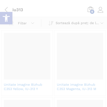
iu313
Deschide bara de unelte
0
Log i
Sortează după preț: de la mic la mare
Filter
Unitate imagine Bizhub
Unitate imagine Bizhub
C353 Yellow, IU-313 Y
C353 Magenta, IU-313 M