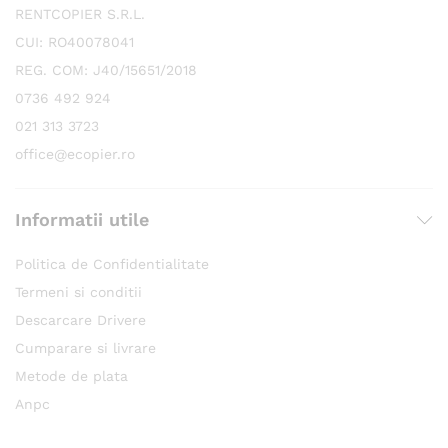
RENTCOPIER S.R.L.
CUI: RO40078041
REG. COM: J40/15651/2018
0736 492 924
021 313 3723
office@ecopier.ro
Informatii utile
Politica de Confidentialitate
Termeni si conditii
Descarcare Drivere
Cumparare si livrare
Metode de plata
Anpc