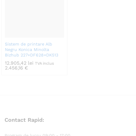
Sistem de printare Alb
Negru Konica Minolta
Bizhub 227+DF628+DK513
12.905,42
lei
TVA inclus
2.456,16
€
Contact Rapid:
Program de lucru 09:00 - 17:00