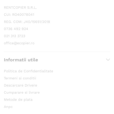
RENTCOPIER S.R.L.
CUI: RO40078041
REG. COM: J40/15651/2018
0736 492 924
021 313 3723
office@ecopier.ro
Informatii utile
Politica de Confidentialitate
Termeni si conditii
Descarcare Drivere
Cumparare si livrare
Metode de plata
Anpc