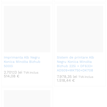
Imprimanta Alb Negru
Sistem de printare Alb
Konica Minolta Bizhub
Negru Konica Minolta
5000i
Bizhub 225i + DF633+
AD509+MK750+DK708
2.701,13
lei
TVA inclus
514,08
€
7.978,35
lei
TVA inclus
1.518,44
€