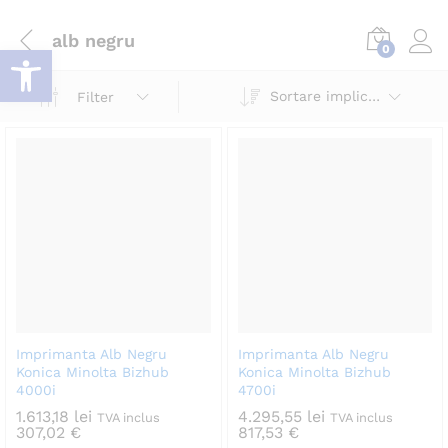
alb negru
Deschide bara de unelte
0
Log i
Sortare implicită
Filter
Imprimanta Alb Negru
Imprimanta Alb Negru
Konica Minolta Bizhub
Konica Minolta Bizhub
4000i
4700i
1.613,18
lei
4.295,55
lei
TVA inclus
TVA inclus
307,02
€
817,53
€