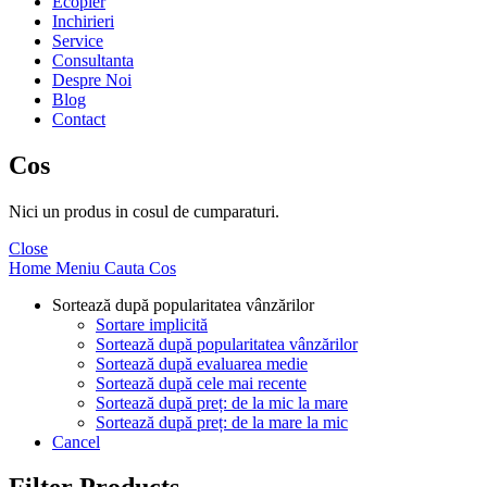
Ecopier
Inchirieri
Service
Consultanta
Despre Noi
Blog
Contact
Cos
Nici un produs in cosul de cumparaturi.
Close
Home
Meniu
Cauta
Cos
Sortează după popularitatea vânzărilor
Sortare implicită
Sortează după popularitatea vânzărilor
Sortează după evaluarea medie
Sortează după cele mai recente
Sortează după preț: de la mic la mare
Sortează după preț: de la mare la mic
Cancel