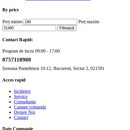
By price
Preț minim
Preț maxim
Filtrează
Contact Rapid:
Program de lucru 09:00 - 17:00
0757118980
Șoseaua Pantelimon 10-12, Bucuresti, Sector 2, 021591
Acces rapid
Inchirieri
Service
Consultanta
Cautare comanda
Despre Noi
Contact
Date Companie