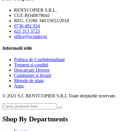
RENTCOPIER S.R.L.
CUI: RO40078041
REG. COM: J40/15651/2018
0736 492 924
021 313 3723
office@ecopier.ro
Informatii utile
Politica de Confidentialitate
Termeni si conditii
Descarcare Drivere
Cumparare si livrare
Metode de plata
Anpc
© 2021 S.C RENTCOPIER S.R.L Toate drepturile rezervate.
Shop By Departments