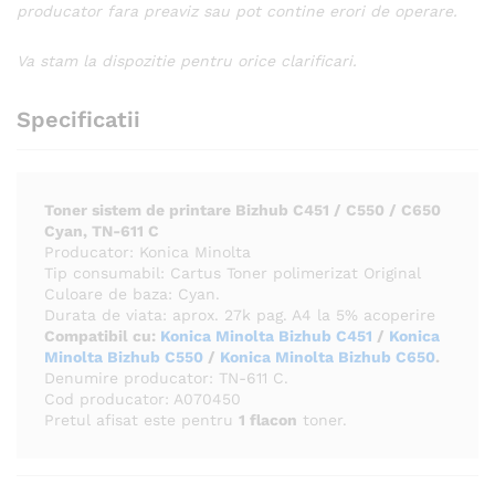
producator fara preaviz sau pot contine erori de operare.
Va stam la dispozitie pentru orice clarificari.
Specificatii
Toner sistem de printare Bizhub C451 / C550 / C650
Cyan, TN-611 C
Producator: Konica Minolta
Tip consumabil: Cartus Toner polimerizat Original
Culoare de baza: Cyan.
Durata de viata: aprox. 27k pag. A4 la 5% acoperire
Compatibil cu:
Konica Minolta Bizhub C451
/
Konica
Minolta Bizhub C550
/
Konica Minolta Bizhub C650
.
Denumire producator: TN-611 C.
Cod producator: A070450
Pretul afisat este pentru
1 flacon
toner.