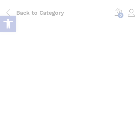
Back to
Category
Deschide bara de unelte
0
Log i