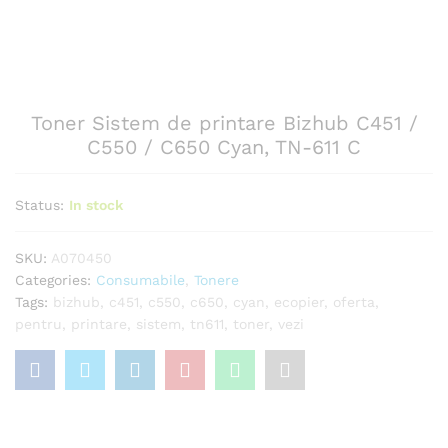
Toner Sistem de printare Bizhub C451 /
C550 / C650 Cyan, TN-611 C
Status:
In stock
SKU:
A070450
Categories:
Consumabile
,
Tonere
Tags:
bizhub
,
c451
,
c550
,
c650
,
cyan
,
ecopier
,
oferta
,
pentru
,
printare
,
sistem
,
tn611
,
toner
,
vezi