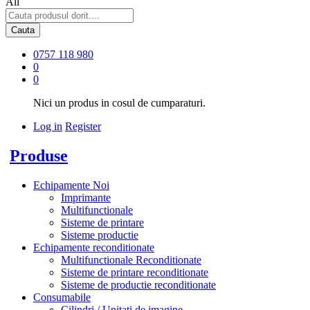
All
Cauta
0757 118 980
0
0
Nici un produs in cosul de cumparaturi.
Log in
Register
Produse
Echipamente Noi
Imprimante
Multifunctionale
Sisteme de printare
Sisteme productie
Echipamente reconditionate
Multifunctionale Reconditionate
Sisteme de printare reconditionate
Sisteme de productie reconditionate
Consumabile
Cilindri / Unitati de imagine