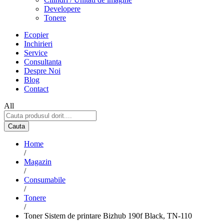
Developere
Tonere
Ecopier
Inchirieri
Service
Consultanta
Despre Noi
Blog
Contact
All
Cauta
Home
/
Magazin
/
Consumabile
/
Tonere
/
Toner Sistem de printare Bizhub 190f Black, TN-110