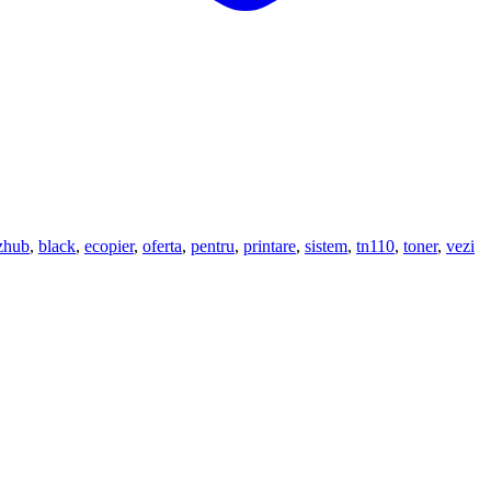
zhub
,
black
,
ecopier
,
oferta
,
pentru
,
printare
,
sistem
,
tn110
,
toner
,
vezi