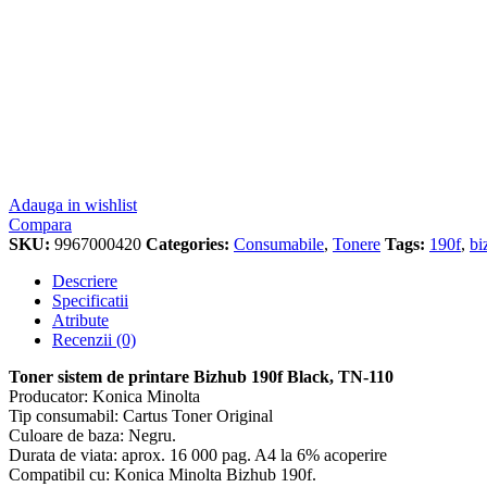
Adauga in wishlist
Compara
SKU:
9967000420
Categories:
Consumabile
,
Tonere
Tags:
190f
,
bi
Descriere
Specificatii
Atribute
Recenzii (0)
Toner sistem de printare Bizhub 190f Black, TN-110
Producator: Konica Minolta
Tip consumabil: Cartus Toner Original
Culoare de baza: Negru.
Durata de viata: aprox. 16 000 pag. A4 la 6% acoperire
Compatibil cu: Konica Minolta Bizhub 190f.