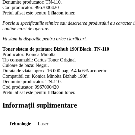
Denumire producator: TN-110.
Cod producator: 9967000420
Pretul afisat este pentru
1 flacon
toner.
Pozele si specificatiile tehnice sau descrierea produsului au caracter 
contine erori de operare.
Va stam la dispozitie pentru orice clarificari.
Toner sistem de printare Bizhub 190f Black, TN-110
Producator: Konica Minolta
Tip consumabil: Cartus Toner Original
Culoare de baza: Negru.
Durata de viata: aprox. 16 000 pag. A4 la 6% acoperire
Compatibil cu: Konica Minolta Bizhub 190f.
Denumire producator: TN-110.
Cod producator: 9967000420
Pretul afisat este pentru
1 flacon
toner.
Informații suplimentare
Tehnologie
Laser