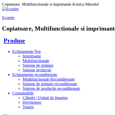
Copiatoare, Multifunctionale si imprimante Konica Minolta!
Ecopier
Copiatoare, Multifunctionale si imprimant
Produse
Echipamente Noi
Imprimante
Multifunctionale
Sisteme de printare
Sisteme productie
Echipamente reconditionate
Multifunctionale Reconditionate
Sisteme de printare reconditionate
Sisteme de productie reconditionate
Consumabile
Cilindri / Unitati de imagine
Developere
Tonere