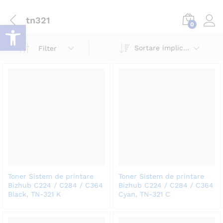
tn321
Deschide bara de unelte
0
Log i
Sortare implicită
Filter
Toner Sistem de printare
Toner Sistem de printare
Bizhub C224 / C284 / C364
Bizhub C224 / C284 / C364
Black, TN-321 K
Cyan, TN-321 C