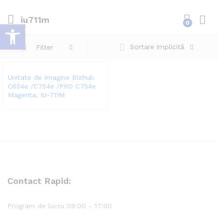
iu711m
Deschide bara de unelte
0
Log i
Sortare implicită
Filter
Unitate de Imagine Bizhub
C654e /C754e /PRO C754e
Magenta, IU-711M
Contact Rapid:
Program de lucru 09:00 - 17:00