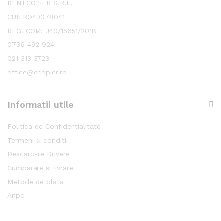
RENTCOPIER S.R.L.
CUI: RO40078041
REG. COM: J40/15651/2018
0736 492 924
021 313 3723
office@ecopier.ro
Informatii utile
Politica de Confidentialitate
Termeni si conditii
Descarcare Drivere
Cumparare si livrare
Metode de plata
Anpc