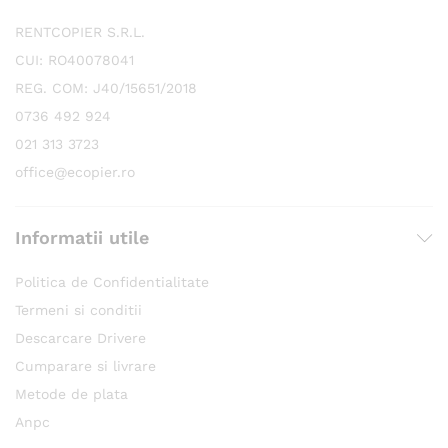
RENTCOPIER S.R.L.
CUI: RO40078041
REG. COM: J40/15651/2018
0736 492 924
021 313 3723
office@ecopier.ro
Informatii utile
Politica de Confidentialitate
Termeni si conditii
Descarcare Drivere
Cumparare si livrare
Metode de plata
Anpc