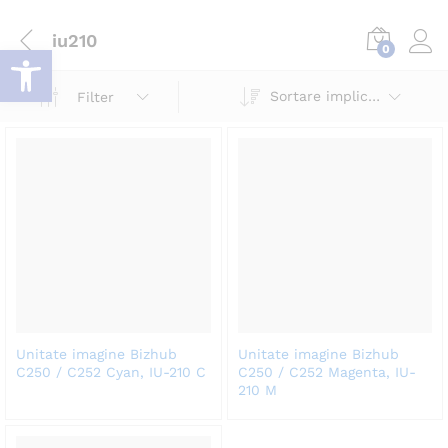
iu210
Deschide bara de unelte
0
Log i
Sortare implicită
Filter
Unitate imagine Bizhub
Unitate imagine Bizhub
C250 / C252 Cyan, IU-210 C
C250 / C252 Magenta, IU-
210 M