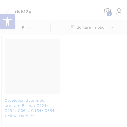
dv512y
Deschide bara de unelte
0
Log i
Sortare implicită
Filter
Developer sistem de
printare Bizhub C224/
C284/ C364/ C454/ C554
Yellow, DV-512Y