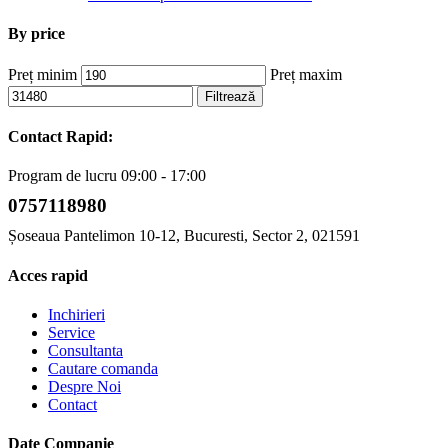
By price
Preț minim
Preț maxim
Filtrează
Contact Rapid:
Program de lucru 09:00 - 17:00
0757118980
Șoseaua Pantelimon 10-12, Bucuresti, Sector 2, 021591
Acces rapid
Inchirieri
Service
Consultanta
Cautare comanda
Despre Noi
Contact
Date Companie