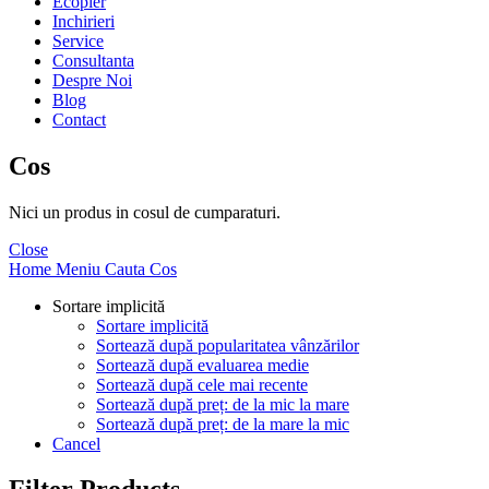
Ecopier
Inchirieri
Service
Consultanta
Despre Noi
Blog
Contact
Cos
Nici un produs in cosul de cumparaturi.
Close
Home
Meniu
Cauta
Cos
Sortare implicită
Sortare implicită
Sortează după popularitatea vânzărilor
Sortează după evaluarea medie
Sortează după cele mai recente
Sortează după preț: de la mic la mare
Sortează după preț: de la mare la mic
Cancel