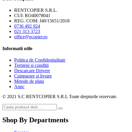
RENTCOPIER S.R.L.
CUI: RO40078041
REG. COM: J40/15651/2018
0736 492 924
021 313 3723
office@ecopier.ro
Informatii utile
Politica de Confidentialitate
Termeni si conditii
Descarcare Drivere
Cumparare si livrare
Metode de plata
Anpc
© 2021 S.C RENTCOPIER S.R.L Toate drepturile rezervate.
Shop By Departments