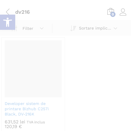
dv216
Deschide bara de unelte
0
Log i
Sortare implicită
Filter
Developer sistem de
printare Bizhub C257i
Black, DV-216K
631,52
lei
TVA inclus
120,19
€