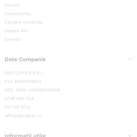
Service
Consultanta
Cautare comanda
Despre Noi
Contact
Date Companie
RENTCOPIER S.R.L.
CUI: RO40078041
REG. COM: J40/15651/2018
0736 492 924
021 313 3723
office@ecopier.ro
Informatii utile